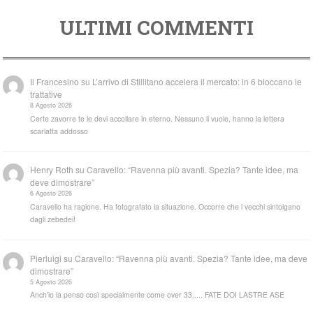
ULTIMI COMMENTI
Il Francesino
su
L’arrivo di Stillitano accelera il mercato: in 6 bloccano le
trattative
8 Agosto 2026
Certe zavorre te le devi accollare in eterno. Nessuno li vuole, hanno la lettera
scarlatta addosso
Henry Roth
su
Caravello: “Ravenna più avanti. Spezia? Tante idee, ma
deve dimostrare”
6 Agosto 2026
Caravello ha ragione. Ha fotografato la situazione. Occorre che i vecchi sintolgano
dagli zebedei!
Pierluigi
su
Caravello: “Ravenna più avanti. Spezia? Tante idee, ma deve
dimostrare”
5 Agosto 2026
Anch'io la penso così specialmente come over 33..... FATE DOI LASTRE ASE