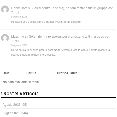
Henry Roth
su
Soleri rientra (e spera), per ora restano tutti in gruppo con
Turati
5 Agosto 2026
Possibile che u tifosi siano a questo livello? Io mi dissocio.
Massimo
su
Soleri rientra (e spera), per ora restano tutti in gruppo con
Turati
5 Agosto 2026
Servono cloun al circo potete accomodarvi visto lo schifo con cui avete giocato la
scorsa stagione pietosi e ora cosa…
Data
Partita
Orario/Risultati
No data available in table
I NOSTRI ARTICOLI
Agosto 2026
(95)
Luglio 2026
(346)