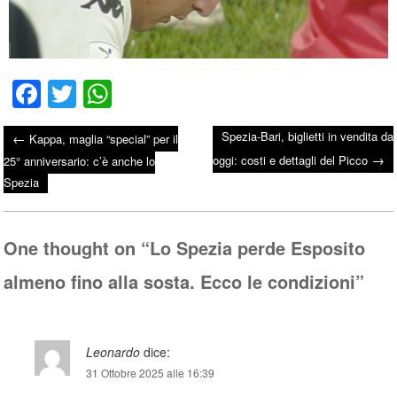
Fa
T
W
ce
wi
ha
Spezia-Bari, biglietti in vendita da
←
Kappa, maglia “special” per il
bo
tte
ts
→
Post navigation
oggi: costi e dettagli del Picco
25° anniversario: c’è anche lo
ok
r
A
Spezia
pp
One thought on “
Lo Spezia perde Esposito
almeno fino alla sosta. Ecco le condizioni
”
Leonardo
dice:
31 Ottobre 2025 alle 16:39