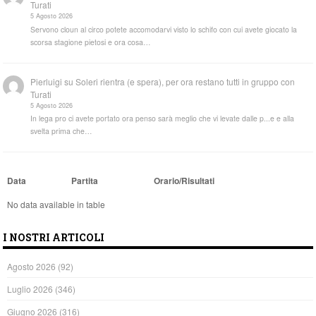
Turati
5 Agosto 2026
Servono cloun al circo potete accomodarvi visto lo schifo con cui avete giocato la
scorsa stagione pietosi e ora cosa…
Pierluigi
su
Soleri rientra (e spera), per ora restano tutti in gruppo con
Turati
5 Agosto 2026
In lega pro ci avete portato ora penso sarà meglio che vi levate dalle p...e e alla
svelta prima che…
Data
Partita
Orario/Risultati
No data available in table
I NOSTRI ARTICOLI
Agosto 2026
(92)
Luglio 2026
(346)
Giugno 2026
(316)