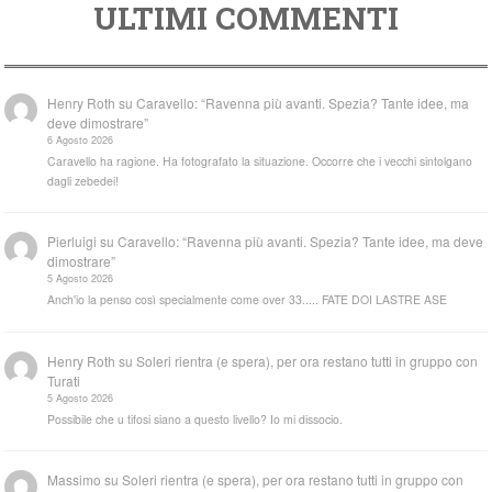
ULTIMI COMMENTI
Henry Roth
su
Caravello: “Ravenna più avanti. Spezia? Tante idee, ma
deve dimostrare”
6 Agosto 2026
Caravello ha ragione. Ha fotografato la situazione. Occorre che i vecchi sintolgano
dagli zebedei!
Pierluigi
su
Caravello: “Ravenna più avanti. Spezia? Tante idee, ma deve
dimostrare”
5 Agosto 2026
Anch'io la penso così specialmente come over 33..... FATE DOI LASTRE ASE
Henry Roth
su
Soleri rientra (e spera), per ora restano tutti in gruppo con
Turati
5 Agosto 2026
Possibile che u tifosi siano a questo livello? Io mi dissocio.
Massimo
su
Soleri rientra (e spera), per ora restano tutti in gruppo con