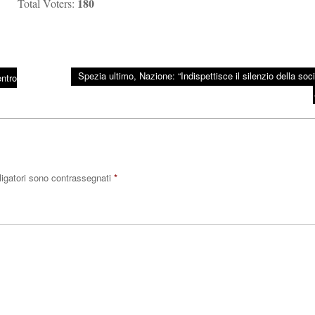
180
Total Voters:
Spezia ultimo, Nazione: “Indispettisce il silenzio della soci
ntro
ligatori sono contrassegnati
*