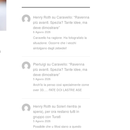
Henry Roth
su
Caravello: “Ravenna
più avanti. Spezia? Tante idee, ma
deve dimostrare”
6 Agosto 2026
Caravello ha ragione. Ha fotografato la
situazione. Occorre che i vecchi
sintolgano dagli zebedei!
a
Pierluigi
su
Caravello: “Ravenna
più avanti. Spezia? Tante idee, ma
deve dimostrare”
5 Agosto 2026
Anch'io la penso così specialmente come
over 33..... FATE DOI LASTRE ASE
Henry Roth
su
Soleri rientra (e
spera), per ora restano tutti in
gruppo con Turati
5 Agosto 2026
Possibile che u tifosi siano a questo