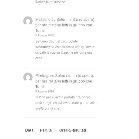
livello? Io mi dissocio.
Massimo
su
Soleri rientra (e spera),
per ora restano tutti in gruppo con
Turati
5 Agosto 2026
Servono cloun al circo potete
accomodarvi visto lo schifo con cui avete
giocato la scorsa stagione pietosi e ora
cosa…
Pierluigi
su
Soleri rientra (e spera),
per ora restano tutti in gruppo con
Turati
5 Agosto 2026
In lega pro ci avete portato ora penso
sarà meglio che vi levate dalle p...e e alla
svelta prima che…
Data
Partita
Orario/Risultati