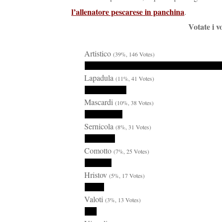
l’allenatore pescarese in panchina
.
Votate i v
Artistico
(39%, 146 Votes)
Lapadula
(11%, 41 Votes)
Mascardi
(10%, 38 Votes)
Sernicola
(8%, 31 Votes)
Comotto
(7%, 25 Votes)
Hristov
(5%, 17 Votes)
Valoti
(3%, 13 Votes)