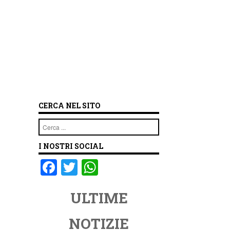
CERCA NEL SITO
Cerca
I NOSTRI SOCIAL
F
T
W
a
wi
h
ULTIME
c
tt
at
e
er
s
NOTIZIE