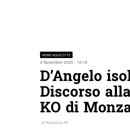
NEWS AQUILOTTE
4 Novembre 2025 - 10:18
D’Angelo isol
Discorso all
KO di Monz
di
Redazione SP