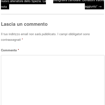
Post navigation
nuovo allenatore dello Spezia. La
ok
r
A
→
aggiunto”
nota
pp
Lascia un commento
Il tuo indirizzo email non sarà pubblicato.
I campi obbligatori sono
contrassegnati
*
Commento
*