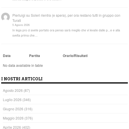
Pierluigi
su
Soleri rientra (e spera), per ora restano tutti in gruppo con
Turati
5 Agosto 2026
In lega pro ci avete portato ora penso sarà meglio che vi levate dalle p...e e alla
svelta prima che…
Data
Partita
Orario/Risultati
No data available in table
I NOSTRI ARTICOLI
Agosto 2026
(87)
Luglio 2026
(346)
Giugno 2026
(316)
Maggio 2026
(376)
Aprile 2026
(402)