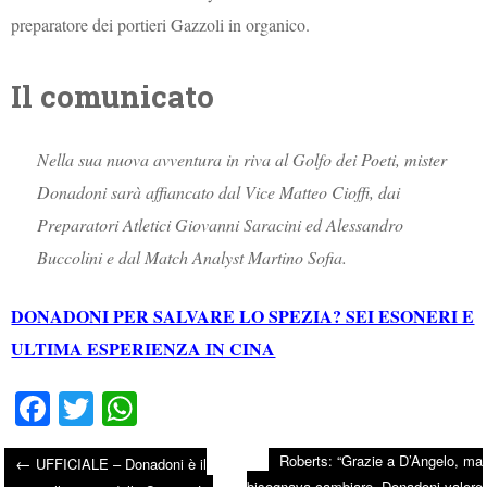
preparatore dei portieri Gazzoli in organico.
Il comunicato
Nella sua nuova avventura in riva al Golfo dei Poeti, mister
Donadoni sarà affiancato dal Vice Matteo Cioffi, dai
Preparatori Atletici Giovanni Saracini ed Alessandro
Buccolini e dal Match Analyst Martino Sofia.
DONADONI PER SALVARE LO SPEZIA? SEI ESONERI E
ULTIMA ESPERIENZA IN CINA
Fa
T
W
ce
wi
ha
Roberts: “Grazie a D’Angelo, ma
←
UFFICIALE – Donadoni è il
bo
tte
ts
bisognava cambiare. Donadoni valore