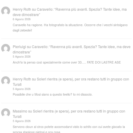
Henry Roth
su
Caravello: “Ravenna più avanti. Spezia? Tante idee, ma
deve dimostrare”
6 Agosto 2026
Caravello ha ragione. Ha fotografato la situazione. Occorre che i vecchi sintolgano
dagli zebedei!
Pierluigi
su
Caravello: “Ravenna più avanti. Spezia? Tante idee, ma deve
dimostrare”
5 Agosto 2026
Anch'io la penso così specialmente come over 33..... FATE DOI LASTRE ASE
Henry Roth
su
Soleri rientra (e spera), per ora restano tutti in gruppo con
Turati
5 Agosto 2026
Possibile che u tifosi siano a questo livello? Io mi dissocio.
Massimo
su
Soleri rientra (e spera), per ora restano tutti in gruppo con
Turati
5 Agosto 2026
Servono cloun al circo potete accomodarvi visto lo schifo con cui avete giocato la
scorsa stagione pietosi e ora cosa…