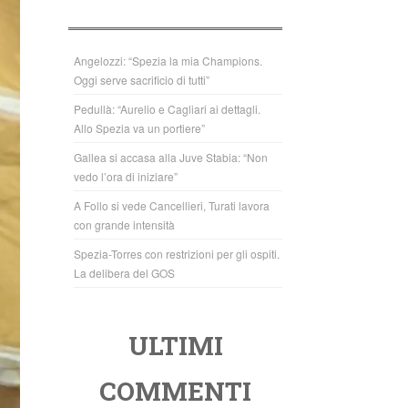
b
A
o
p
o
p
Angelozzi: “Spezia la mia Champions.
Oggi serve sacrificio di tutti”
k
Pedullà: “Aurelio e Cagliari ai dettagli.
Allo Spezia va un portiere”
Gallea si accasa alla Juve Stabia: “Non
vedo l’ora di iniziare”
A Follo si vede Cancellieri, Turati lavora
con grande intensità
Spezia-Torres con restrizioni per gli ospiti.
La delibera del GOS
ULTIMI
COMMENTI