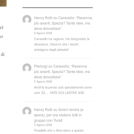
Henry Roth
su
Caravello: “Ravenna
più avanti. Spezia? Tante idee, ma
el
deve dimostrare”
6 Agosto 2026
no
Caravello ha ragione. Ha fotografato la
situazione. Occorre che i vecchi
sintolgano dagli zebedei!
 di
Pierluigi
su
Caravello: “Ravenna
più avanti. Spezia? Tante idee, ma
deve dimostrare”
5 Agosto 2026
Anch'io la penso così specialmente come
over 33..... FATE DOI LASTRE ASE
Henry Roth
su
Soleri rientra (e
spera), per ora restano tutti in
gruppo con Turati
5 Agosto 2026
Possibile che u tifosi siano a questo