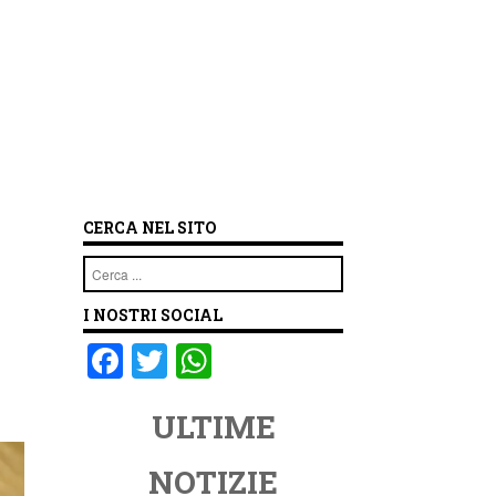
CERCA NEL SITO
Cerca
I NOSTRI SOCIAL
F
T
W
a
wi
h
ULTIME
c
tt
at
e
er
s
NOTIZIE