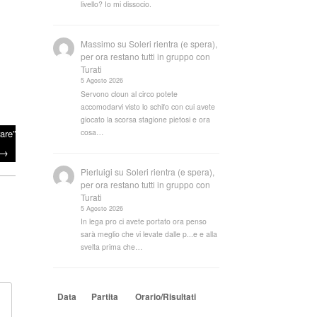
livello? Io mi dissocio.
Massimo
su
Soleri rientra (e spera),
per ora restano tutti in gruppo con
Turati
5 Agosto 2026
Servono cloun al circo potete
accomodarvi visto lo schifo con cui avete
giocato la scorsa stagione pietosi e ora
are”
cosa…
→
Pierluigi
su
Soleri rientra (e spera),
per ora restano tutti in gruppo con
Turati
5 Agosto 2026
In lega pro ci avete portato ora penso
sarà meglio che vi levate dalle p...e e alla
svelta prima che…
Data
Partita
Orario/Risultati