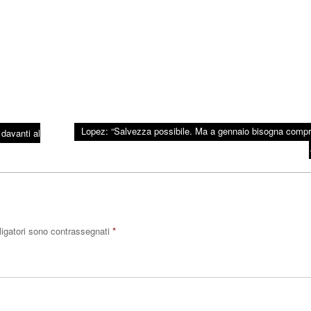
Lopez: “Salvezza possibile. Ma a gennaio bisogna compr
davanti al
ligatori sono contrassegnati
*