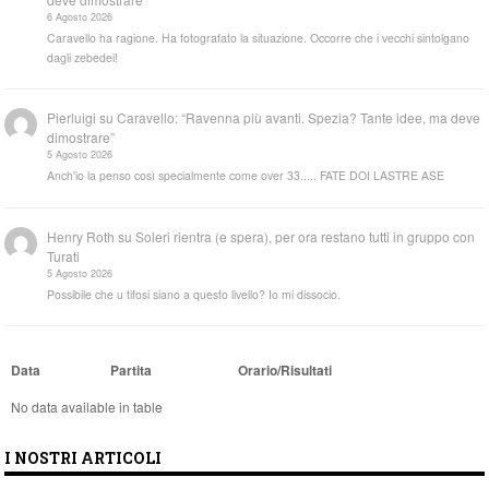
6 Agosto 2026
Caravello ha ragione. Ha fotografato la situazione. Occorre che i vecchi sintolgano
dagli zebedei!
Pierluigi
su
Caravello: “Ravenna più avanti. Spezia? Tante idee, ma deve
dimostrare”
5 Agosto 2026
Anch'io la penso così specialmente come over 33..... FATE DOI LASTRE ASE
Henry Roth
su
Soleri rientra (e spera), per ora restano tutti in gruppo con
Turati
5 Agosto 2026
Possibile che u tifosi siano a questo livello? Io mi dissocio.
Data
Partita
Orario/Risultati
No data available in table
I NOSTRI ARTICOLI