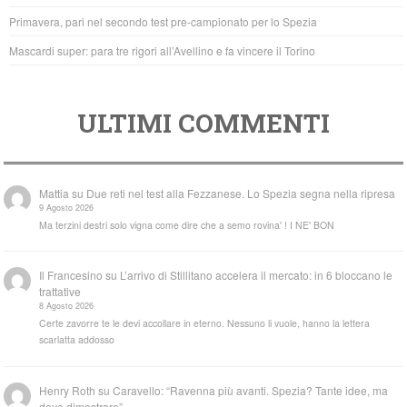
k
Primavera, pari nel secondo test pre-campionato per lo Spezia
Mascardi super: para tre rigori all’Avellino e fa vincere il Torino
ULTIMI COMMENTI
Mattia
su
Due reti nel test alla Fezzanese. Lo Spezia segna nella ripresa
9 Agosto 2026
Ma terzini destri solo vigna come dire che a semo rovina' ! I NE' BON
Il Francesino
su
L’arrivo di Stillitano accelera il mercato: in 6 bloccano le
trattative
8 Agosto 2026
Certe zavorre te le devi accollare in eterno. Nessuno li vuole, hanno la lettera
scarlatta addosso
Henry Roth
su
Caravello: “Ravenna più avanti. Spezia? Tante idee, ma
deve dimostrare”