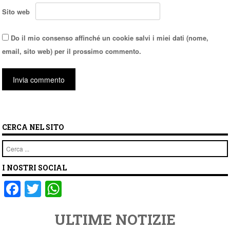
Sito web
Do il mio consenso affinché un cookie salvi i miei dati (nome,
email, sito web) per il prossimo commento.
CERCA NEL SITO
Cerca
I NOSTRI SOCIAL
F
T
W
a
wi
h
ULTIME NOTIZIE
c
tt
at