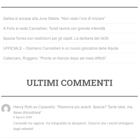
e
er
s
b
A
Gallea si accasa alla Juve Stabia: “Non vedo l’ora di iniziare”
o
p
A Follo si vede Cancellieri, Turati lavora con grande intensità
o
p
Spezia-Torres con restrizioni per gli ospiti. La delibera del GOS
k
UFFICIALE – Damiano Cancellieri è un nuovo giocatore delle Aquile
Catanzaro, Ruggero: “Pronto al rilancio dopo sei mesi difficili”
ULTIMI COMMENTI
Henry Roth
su
Caravello: “Ravenna più avanti. Spezia? Tante idee, ma
deve dimostrare”
6 Agosto 2026
Caravello ha ragione. Ha fotografato la situazione. Occorre che i vecchi sintolgano
dagli zebedei!