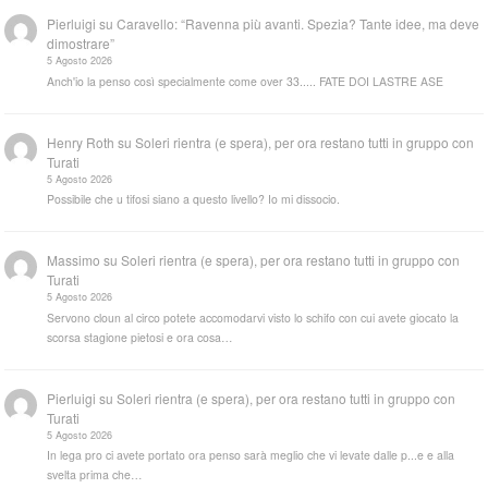
Pierluigi
su
Caravello: “Ravenna più avanti. Spezia? Tante idee, ma deve
dimostrare”
5 Agosto 2026
Anch'io la penso così specialmente come over 33..... FATE DOI LASTRE ASE
Henry Roth
su
Soleri rientra (e spera), per ora restano tutti in gruppo con
Turati
5 Agosto 2026
Possibile che u tifosi siano a questo livello? Io mi dissocio.
Massimo
su
Soleri rientra (e spera), per ora restano tutti in gruppo con
Turati
5 Agosto 2026
Servono cloun al circo potete accomodarvi visto lo schifo con cui avete giocato la
scorsa stagione pietosi e ora cosa…
Pierluigi
su
Soleri rientra (e spera), per ora restano tutti in gruppo con
Turati
5 Agosto 2026
In lega pro ci avete portato ora penso sarà meglio che vi levate dalle p...e e alla
svelta prima che…