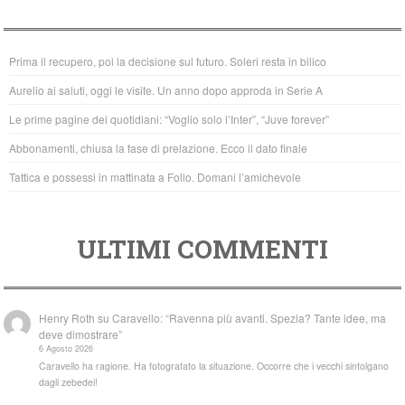
e
er
s
b
A
Prima il recupero, poi la decisione sul futuro. Soleri resta in bilico
o
p
Aurelio ai saluti, oggi le visite. Un anno dopo approda in Serie A
o
p
Le prime pagine dei quotidiani: “Voglio solo l’Inter”, “Juve forever”
k
Abbonamenti, chiusa la fase di prelazione. Ecco il dato finale
Tattica e possessi in mattinata a Follo. Domani l’amichevole
ULTIMI COMMENTI
Henry Roth
su
Caravello: “Ravenna più avanti. Spezia? Tante idee, ma
deve dimostrare”
6 Agosto 2026
Caravello ha ragione. Ha fotografato la situazione. Occorre che i vecchi sintolgano
dagli zebedei!