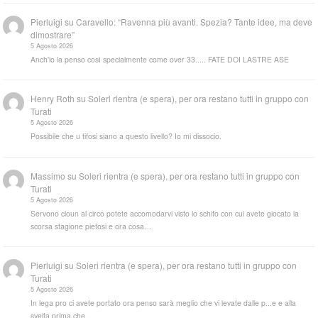
Pierluigi
su
Caravello: “Ravenna più avanti. Spezia? Tante idee, ma deve
dimostrare”
5 Agosto 2026
Anch'io la penso così specialmente come over 33..... FATE DOI LASTRE ASE
Henry Roth
su
Soleri rientra (e spera), per ora restano tutti in gruppo con
Turati
5 Agosto 2026
Possibile che u tifosi siano a questo livello? Io mi dissocio.
Massimo
su
Soleri rientra (e spera), per ora restano tutti in gruppo con
Turati
5 Agosto 2026
Servono cloun al circo potete accomodarvi visto lo schifo con cui avete giocato la
scorsa stagione pietosi e ora cosa…
Pierluigi
su
Soleri rientra (e spera), per ora restano tutti in gruppo con
Turati
5 Agosto 2026
In lega pro ci avete portato ora penso sarà meglio che vi levate dalle p...e e alla
svelta prima che…