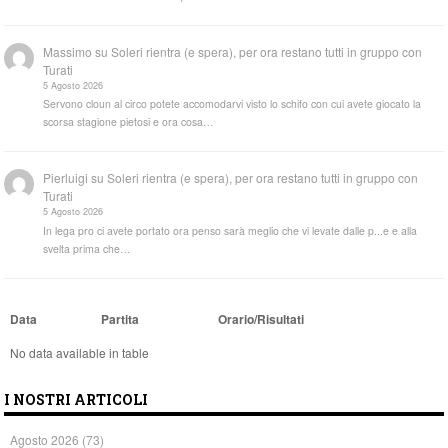
Massimo
su
Soleri rientra (e spera), per ora restano tutti in gruppo con
Turati
5 Agosto 2026
Servono cloun al circo potete accomodarvi visto lo schifo con cui avete giocato la
scorsa stagione pietosi e ora cosa…
Pierluigi
su
Soleri rientra (e spera), per ora restano tutti in gruppo con
Turati
5 Agosto 2026
In lega pro ci avete portato ora penso sarà meglio che vi levate dalle p...e e alla
svelta prima che…
Data
Partita
Orario/Risultati
No data available in table
I NOSTRI ARTICOLI
Agosto 2026
(73)