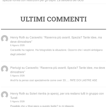
ULTIMI COMMENTI
Henry Roth
su
Caravello: “Ravenna più avanti. Spezia? Tante idee, ma
deve dimostrare”
6 Agosto 2026
Caravello ha ragione. Ha fotografato la situazione. Occorre che i vecchi sintolgano
dagli zebedei!
Pierluigi
su
Caravello: “Ravenna più avanti. Spezia? Tante idee, ma deve
dimostrare”
5 Agosto 2026
Anch'io la penso così specialmente come over 33..... FATE DOI LASTRE ASE
Henry Roth
su
Soleri rientra (e spera), per ora restano tutti in gruppo con
Turati
5 Agosto 2026
Possibile che u tifosi siano a questo livello? Io mi dissocio.