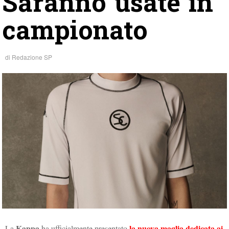
Saranno usate in
campionato
di
Redazione SP
Kappa
la nuova maglia dedicata ai
La
ha ufficialmente presentato