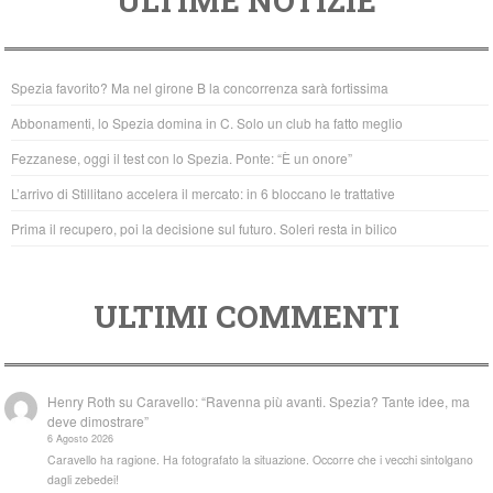
ULTIME NOTIZIE
c
tt
at
e
er
s
b
A
Spezia favorito? Ma nel girone B la concorrenza sarà fortissima
o
p
Abbonamenti, lo Spezia domina in C. Solo un club ha fatto meglio
o
p
Fezzanese, oggi il test con lo Spezia. Ponte: “È un onore”
k
L’arrivo di Stillitano accelera il mercato: in 6 bloccano le trattative
Prima il recupero, poi la decisione sul futuro. Soleri resta in bilico
ULTIMI COMMENTI
Henry Roth
su
Caravello: “Ravenna più avanti. Spezia? Tante idee, ma
deve dimostrare”
6 Agosto 2026
Caravello ha ragione. Ha fotografato la situazione. Occorre che i vecchi sintolgano
dagli zebedei!