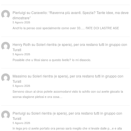
Pierluigi
su
Caravello: “Ravenna più avanti. Spezia? Tante idee, ma deve
dimostrare”
5 Agosto 2026
Anch'io la penso così specialmente come over 33..... FATE DOI LASTRE ASE
Henry Roth
su
Soleri rientra (e spera), per ora restano tutti in gruppo con
Turati
5 Agosto 2026
Possibile che u tifosi siano a questo livello? Io mi dissocio.
Massimo
su
Soleri rientra (e spera), per ora restano tutti in gruppo con
Turati
5 Agosto 2026
Servono cloun al circo potete accomodarvi visto lo schifo con cui avete giocato la
scorsa stagione pietosi e ora cosa…
Pierluigi
su
Soleri rientra (e spera), per ora restano tutti in gruppo con
Turati
5 Agosto 2026
In lega pro ci avete portato ora penso sarà meglio che vi levate dalle p...e e alla