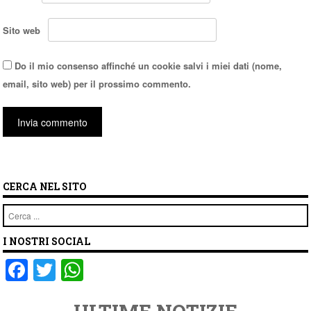
Sito web
Do il mio consenso affinché un cookie salvi i miei dati (nome,
email, sito web) per il prossimo commento.
CERCA NEL SITO
Cerca
I NOSTRI SOCIAL
F
T
W
a
wi
h