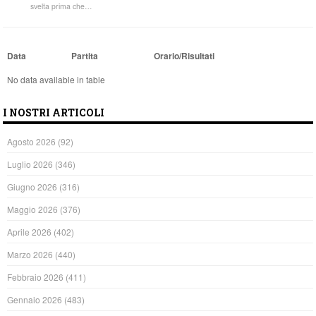
svelta prima che…
Data
Partita
Orario/Risultati
No data available in table
I NOSTRI ARTICOLI
Agosto 2026
(92)
Luglio 2026
(346)
Giugno 2026
(316)
Maggio 2026
(376)
Aprile 2026
(402)
Marzo 2026
(440)
Febbraio 2026
(411)
Gennaio 2026
(483)