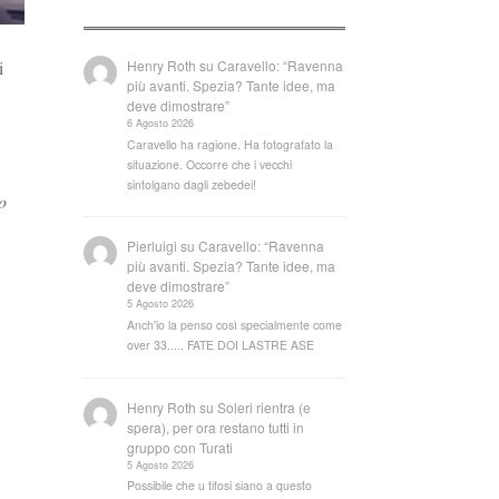
Henry Roth
su
Caravello: “Ravenna
i
più avanti. Spezia? Tante idee, ma
deve dimostrare”
6 Agosto 2026
Caravello ha ragione. Ha fotografato la
situazione. Occorre che i vecchi
sintolgano dagli zebedei!
lo
Pierluigi
su
Caravello: “Ravenna
più avanti. Spezia? Tante idee, ma
deve dimostrare”
5 Agosto 2026
Anch'io la penso così specialmente come
over 33..... FATE DOI LASTRE ASE
Henry Roth
su
Soleri rientra (e
spera), per ora restano tutti in
gruppo con Turati
5 Agosto 2026
Possibile che u tifosi siano a questo