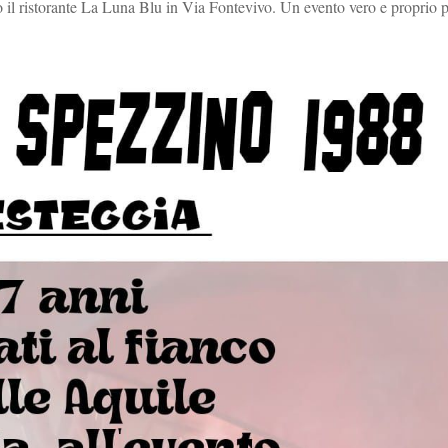
 il ristorante La Luna Blu in Via Fontevivo. Un evento vero e proprio 