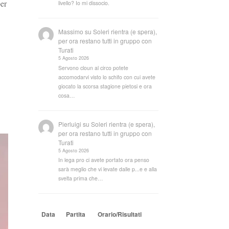
per
livello? Io mi dissocio.
Massimo
su
Soleri rientra (e spera),
per ora restano tutti in gruppo con
Turati
5 Agosto 2026
Servono cloun al circo potete
accomodarvi visto lo schifo con cui avete
giocato la scorsa stagione pietosi e ora
cosa…
Pierluigi
su
Soleri rientra (e spera),
per ora restano tutti in gruppo con
Turati
5 Agosto 2026
In lega pro ci avete portato ora penso
sarà meglio che vi levate dalle p...e e alla
svelta prima che…
Data
Partita
Orario/Risultati