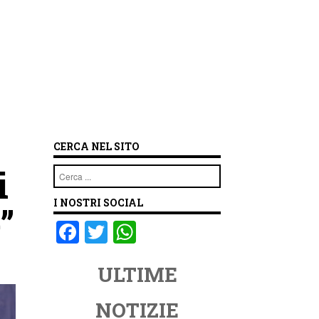
CERCA NEL SITO
i
Cerca
I NOSTRI SOCIAL
”
F
T
W
a
wi
h
ULTIME
c
tt
at
e
er
s
NOTIZIE