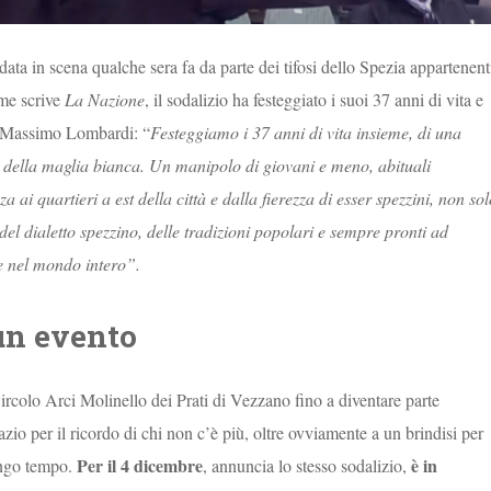
data in scena qualche sera fa da parte dei tifosi dello Spezia appartenent
me scrive
La Nazione
, il sodalizio ha festeggiato i suoi 37 anni di vita e
to Massimo Lombardi: “
Festeggiamo i 37 anni di vita insieme, di una
zi della maglia bianca. Un manipolo di giovani e meno, abituali
a ai quartieri a est della città e dalla fierezza di esser spezzini, non so
ri del dialetto spezzino, delle tradizioni popolari e sempre pronti ad
a e nel mondo intero”.
un evento
 Circolo Arci Molinello dei Prati di Vezzano fino a diventare parte
azio per il ricordo di chi non c’è più, oltre ovviamente a un brindisi per
Per il 4 dicembre
è in
ungo tempo.
, annuncia lo stesso sodalizio,