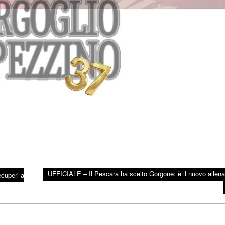
UFFICIALE – Il Pescara ha scelto Gorgone: è il nuovo allena
ecuperi a