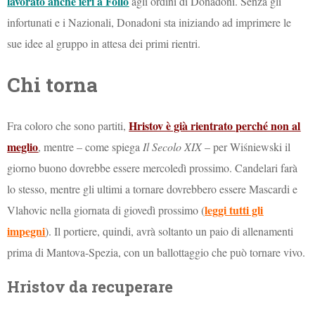
lavorato anche ieri a Follo
agli ordini di Donadoni. Senza gli
infortunati e i Nazionali, Donadoni sta iniziando ad imprimere le
sue idee al gruppo in attesa dei primi rientri.
Chi torna
Hristov è già rientrato perché non al
Fra coloro che sono partiti,
meglio
, mentre – come spiega
Il Secolo XIX
– per Wiśniewski il
giorno buono dovrebbe essere mercoledì prossimo. Candelari farà
lo stesso, mentre gli ultimi a tornare dovrebbero essere Mascardi e
leggi tutti gli
Vlahovic nella giornata di giovedì prossimo (
impegni
). Il portiere, quindi, avrà soltanto un paio di allenamenti
prima di Mantova-Spezia, con un ballottaggio che può tornare vivo.
Hristov da recuperare