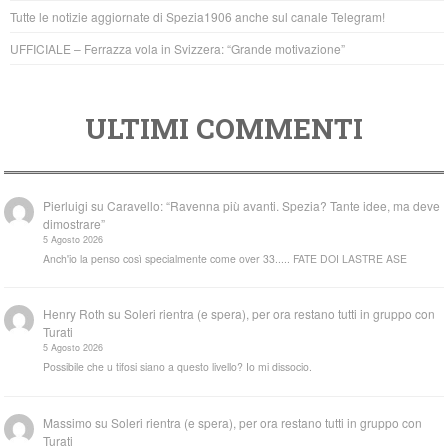
k
Tutte le notizie aggiornate di Spezia1906 anche sul canale Telegram!
UFFICIALE – Ferrazza vola in Svizzera: “Grande motivazione”
ULTIMI COMMENTI
Pierluigi
su
Caravello: “Ravenna più avanti. Spezia? Tante idee, ma deve
dimostrare”
5 Agosto 2026
Anch'io la penso così specialmente come over 33..... FATE DOI LASTRE ASE
Henry Roth
su
Soleri rientra (e spera), per ora restano tutti in gruppo con
Turati
5 Agosto 2026
Possibile che u tifosi siano a questo livello? Io mi dissocio.
Massimo
su
Soleri rientra (e spera), per ora restano tutti in gruppo con
Turati