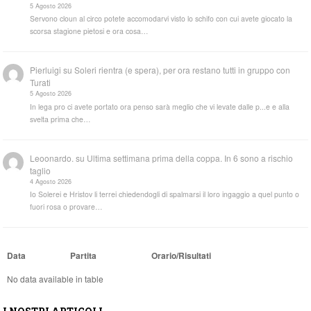
5 Agosto 2026
Servono cloun al circo potete accomodarvi visto lo schifo con cui avete giocato la
scorsa stagione pietosi e ora cosa…
Pierluigi
su
Soleri rientra (e spera), per ora restano tutti in gruppo con
Turati
5 Agosto 2026
In lega pro ci avete portato ora penso sarà meglio che vi levate dalle p...e e alla
svelta prima che…
Leoonardo.
su
Ultima settimana prima della coppa. In 6 sono a rischio
taglio
4 Agosto 2026
Io Solerei e Hristov li terrei chiedendogli di spalmarsi il loro ingaggio a quel punto o
fuori rosa o provare…
Data
Partita
Orario/Risultati
No data available in table