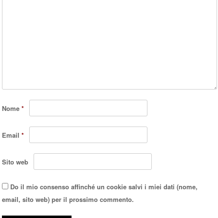
Nome
*
Email
*
Sito web
Do il mio consenso affinché un cookie salvi i miei dati (nome,
email, sito web) per il prossimo commento.