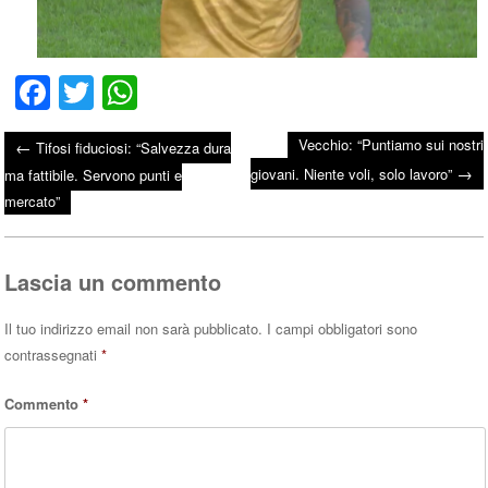
Fa
T
W
ce
wi
ha
Vecchio: “Puntiamo sui nostri
←
Tifosi fiduciosi: “Salvezza dura
bo
tte
ts
→
Post navigation
giovani. Niente voli, solo lavoro”
ma fattibile. Servono punti e
ok
r
A
mercato”
pp
Lascia un commento
Il tuo indirizzo email non sarà pubblicato.
I campi obbligatori sono
contrassegnati
*
Commento
*