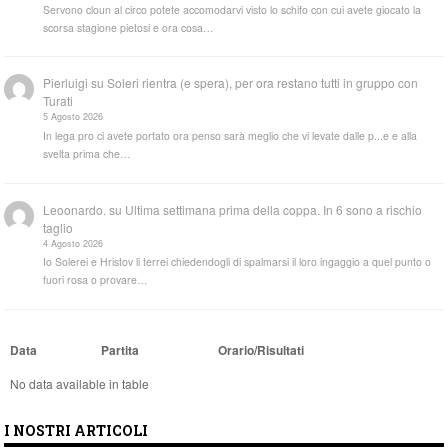
Servono cloun al circo potete accomodarvi visto lo schifo con cui avete giocato la
scorsa stagione pietosi e ora cosa…
Pierluigi
su
Soleri rientra (e spera), per ora restano tutti in gruppo con
Turati
5 Agosto 2026
In lega pro ci avete portato ora penso sarà meglio che vi levate dalle p...e e alla
svelta prima che…
Leoonardo.
su
Ultima settimana prima della coppa. In 6 sono a rischio
taglio
4 Agosto 2026
Io Solerei e Hristov li terrei chiedendogli di spalmarsi il loro ingaggio a quel punto o
fuori rosa o provare…
Data
Partita
Orario/Risultati
No data available in table
I NOSTRI ARTICOLI