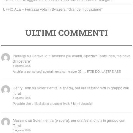
UFFICIALE – Ferrazza vola in Svizzera: “Grande motivazione”
ULTIMI COMMENTI
Pierluigi
su
Caravello: “Ravenna più avanti. Spezia? Tante idee, ma deve
dimostrare”
5 Agosto 2026
Anch'io la penso così specialmente come over 33..... FATE DOI LASTRE ASE
Henry Roth
su
Soleri rientra (e spera), per ora restano tutti in gruppo con
Turati
5 Agosto 2026
Possibile che u tifosi siano a questo livello? Io mi dissocio.
Massimo
su
Soleri rientra (e spera), per ora restano tutti in gruppo con
Turati
5 Agosto 2026