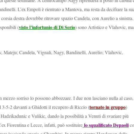
di queste settimane. A centrocampo Nagy riprenderà il posto in cabina 
andinelli. L’ex Empoli è rientrato a Mantova, ma resta da decifrare la su
n corsia destra dovrebbe ritrovare spazio Candela, con Aurelio a sinistra.
visto l’infortunio di Di Serio
sponibili (
) sono Artistico e Vlahovic, ma
v, Mateju; Candela, Vignali, Nagy, Bandinelli, Aurelio; Vlahovic,
 mezzo sorriso lo possono abbozzare. I due non lasciano nulla al caso,
tornato in gruppo
l 3-5-2 davanti a Ghidotti il recupero di Riccio (
)
Hadzikadunic e Vulikic, dando la possibilità a Venuti di svariare più
lo squalificato Depaoli
ex Fiorentina e Lecce, infatti, può sostituire
co
trare lasciando spazio a Cherubini. In mezzo rientra Henderson dalla