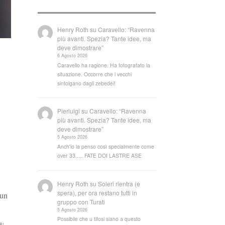
Henry Roth
su
Caravello: “Ravenna
più avanti. Spezia? Tante idee, ma
deve dimostrare”
6 Agosto 2026
Caravello ha ragione. Ha fotografato la
situazione. Occorre che i vecchi
sintolgano dagli zebedei!
Pierluigi
su
Caravello: “Ravenna
più avanti. Spezia? Tante idee, ma
deve dimostrare”
5 Agosto 2026
Anch'io la penso così specialmente come
over 33..... FATE DOI LASTRE ASE
Henry Roth
su
Soleri rientra (e
spera), per ora restano tutti in
 un
gruppo con Turati
5 Agosto 2026
Possibile che u tifosi siano a questo