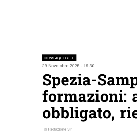
NEWS AQUILOTTE
29 Novembre 2025 - 19:30
Spezia-Sampd
formazioni: 
obbligato, r
di
Redazione SP