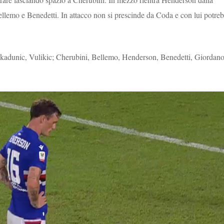
ellemo e Benedetti. In attacco non si prescinde da Coda e con lui potre
ikadunic, Vulikic; Cherubini, Bellemo, Henderson, Benedetti, Giordano