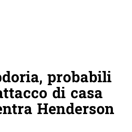
oria, probabili
attacco di casa
ientra Henderson