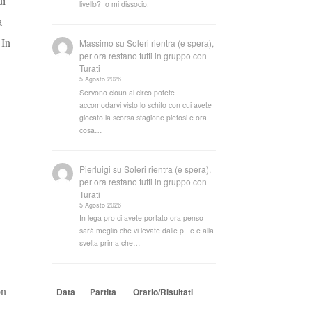
di
livello? Io mi dissocio.
a
 In
Massimo
su
Soleri rientra (e spera),
per ora restano tutti in gruppo con
Turati
5 Agosto 2026
Servono cloun al circo potete
accomodarvi visto lo schifo con cui avete
giocato la scorsa stagione pietosi e ora
cosa…
Pierluigi
su
Soleri rientra (e spera),
per ora restano tutti in gruppo con
Turati
5 Agosto 2026
In lega pro ci avete portato ora penso
sarà meglio che vi levate dalle p...e e alla
svelta prima che…
n
Data
Partita
Orario/Risultati