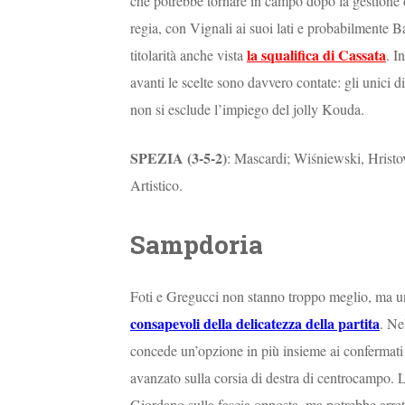
che potrebbe tornare in campo dopo la gestione 
regia, con Vignali ai suoi lati e probabilmente B
la squalifica di Cassata
titolarità anche vista
. I
avanti le scelte sono davvero contate: gli unici di
non si esclude l’impiego del jolly Kouda.
SPEZIA (3-5-2)
: Mascardi; Wiśniewski, Hristo
Artistico.
Sampdoria
Foti e Gregucci non stanno troppo meglio, ma un
consapevoli della delicatezza della partita
. Ne
concede un’opzione in più insieme ai confermati 
avanzato sulla corsia di destra di centrocampo. L’
Giordano sulla fascia opposta, ma potrebbe arre