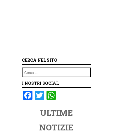
CERCA NEL SITO
Cerca
I NOSTRI SOCIAL
F
T
W
a
wi
h
ULTIME
c
tt
at
e
er
s
NOTIZIE