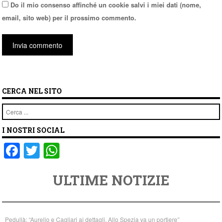
Do il mio consenso affinché un cookie salvi i miei dati (nome,
email, sito web) per il prossimo commento.
CERCA NEL SITO
Cerca
I NOSTRI SOCIAL
F
T
W
a
wi
h
ULTIME NOTIZIE
c
tt
at
e
er
s
b
A
Pedullà: “Aurelio e Cagliari ai dettagli. Allo Spezia va un portiere”