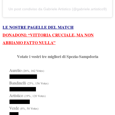
Un post condiviso da Gabriele Artistico (@gabriele.artistico9)
LE NOSTRE PAGELLE DEL MATCH
DONADONI: “VITTORIA CRUCIALE, MA NON
ABBIAMO FATTO NULLA”
Votate i vostri tre migliori di Spezia-Sampdoria
Aurelio
(26%, 162 Votes)
Bandinelli
(25%, 156 Votes)
Artistico
(19%, 120 Votes)
Verde
(8%, 50 Votes)