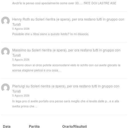
Anch'io la penso così specialmente come over 33..... FATE DOI LASTRE ASE
Henry Roth
su
Soleri rientra (e spera), per ora restano tutti in gruppo con
Turati
5 Agosto 2026
Possibile che u tifosi siano a questo livello? Io mi dissocio.
Massimo
su
Soleri rientra (e spera), per ora restano tutti in gruppo con
Turati
5 Agosto 2026
Servono cloun al circo potete accomodarvi visto lo schifo con cui avete giocato la
scorsa stagione pietosi e ora cosa…
Pierluigi
su
Soleri rientra (e spera), per ora restano tutti in gruppo con
Turati
5 Agosto 2026
In lega pro ci avete portato ora penso sarà meglio che vi levate dalle p...e e alla
svelta prima che…
Data
Partita
Orario/Risultati