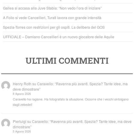
o
p
Gallea si accasa alla Juve Stabia: “Non vedo l’ora di iniziare”
o
p
A Follo si vede Cancellieri, Turati lavora con grande intensità
k
Spezia-Torres con restrizioni per gli ospiti. La delibera del GOS
UFFICIALE – Damiano Cancellieri è un nuovo giocatore delle Aquile
ULTIMI COMMENTI
Henry Roth
su
Caravello: “Ravenna più avanti. Spezia? Tante idee, ma
deve dimostrare”
6 Agosto 2026
Caravello ha ragione. Ha fotografato la situazione. Occorre che i vecchi sintolgano
dagli zebedei!
Pierluigi
su
Caravello: “Ravenna più avanti. Spezia? Tante idee, ma deve
dimostrare”
5 Agosto 2026