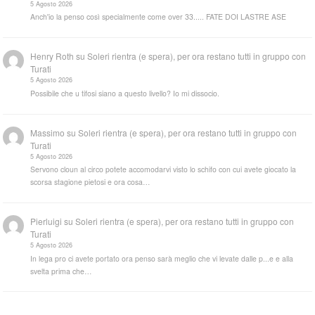
5 Agosto 2026
Anch'io la penso così specialmente come over 33..... FATE DOI LASTRE ASE
Henry Roth
su
Soleri rientra (e spera), per ora restano tutti in gruppo con
Turati
5 Agosto 2026
Possibile che u tifosi siano a questo livello? Io mi dissocio.
Massimo
su
Soleri rientra (e spera), per ora restano tutti in gruppo con
Turati
5 Agosto 2026
Servono cloun al circo potete accomodarvi visto lo schifo con cui avete giocato la
scorsa stagione pietosi e ora cosa…
Pierluigi
su
Soleri rientra (e spera), per ora restano tutti in gruppo con
Turati
5 Agosto 2026
In lega pro ci avete portato ora penso sarà meglio che vi levate dalle p...e e alla
svelta prima che…