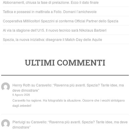
Abbonamenti, chiusa la fase di prelazione. Ecco il dato finale
o
p
Tattica e possessi in mattinata a Follo. Domani l’amichevole
o
p
Cooperativa Mitilicoltori Spezzini si conferma Official Partner dello Spezia
k
Al via la stagione dell’U15. Il nuovo tecnico sarà Nikolaus Barbieri
Spezia, la nuova iniziativa: disegnare il Match-Day delle Aquile
ULTIMI COMMENTI
Henry Roth
su
Caravello: “Ravenna più avanti. Spezia? Tante idee, ma
deve dimostrare”
6 Agosto 2026
Caravello ha ragione. Ha fotografato la situazione. Occorre che i vecchi sintolgano
dagli zebedei!
Pierluigi
su
Caravello: “Ravenna più avanti. Spezia? Tante idee, ma deve
dimostrare”