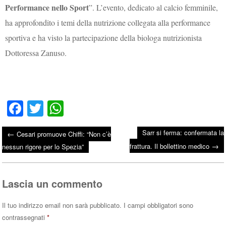
Performance nello Sport
”. L’evento, dedicato al calcio femminile,
ha approfondito i temi della nutrizione collegata alla performance
sportiva e ha visto la partecipazione della biologa nutrizionista
Dottoressa Zanuso.
Fa
T
W
ce
wi
ha
Sarr si ferma: confermata la
←
Cesari promuove Chiffi: “Non c’è
bo
tte
ts
→
Post navigation
frattura. Il bollettino medico
nessun rigore per lo Spezia”
ok
r
A
pp
Lascia un commento
Il tuo indirizzo email non sarà pubblicato.
I campi obbligatori sono
contrassegnati
*