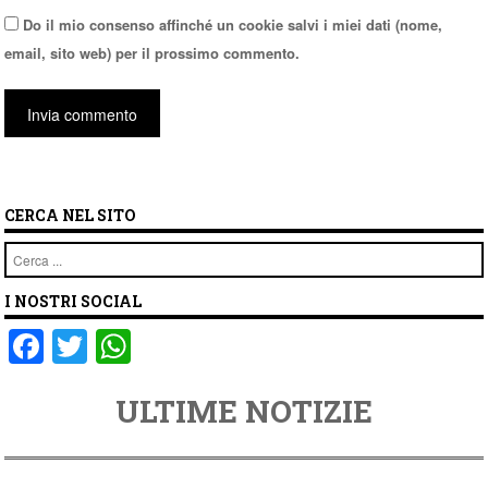
Do il mio consenso affinché un cookie salvi i miei dati (nome,
email, sito web) per il prossimo commento.
CERCA NEL SITO
Cerca
I NOSTRI SOCIAL
F
T
W
a
wi
h
ULTIME NOTIZIE
c
tt
at
e
er
s
b
A