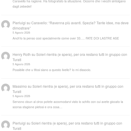
Caravello ha ragione. Ha fotografato la situazione. Occorre che i vecchi sintolgano
dagli zebedei!
Pierluigi
su
Caravello: “Ravenna più avanti. Spezia? Tante idee, ma deve
dimostrare”
5 Agosto 2026
Anch'io la penso così specialmente come over 33..... FATE DOI LASTRE ASE
Henry Roth
su
Soleri rientra (e spera), per ora restano tutti in gruppo con
Turati
5 Agosto 2026
Possibile che u tifosi siano a questo livello? Io mi dissocio.
Massimo
su
Soleri rientra (e spera), per ora restano tutti in gruppo con
Turati
5 Agosto 2026
Servono cloun al circo potete accomodarvi visto lo schifo con cui avete giocato la
scorsa stagione pietosi e ora cosa…
Pierluigi
su
Soleri rientra (e spera), per ora restano tutti in gruppo con
Turati