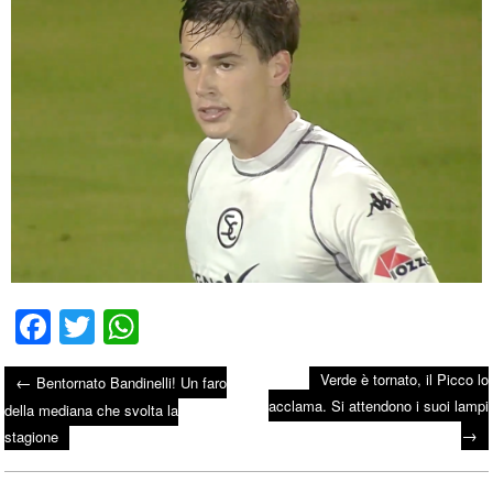
Fa
T
W
ce
wi
ha
Verde è tornato, il Picco lo
←
Bentornato Bandinelli! Un faro
bo
tte
ts
acclama. Si attendono i suoi lampi
Post navigation
della mediana che svolta la
ok
r
A
→
stagione
pp