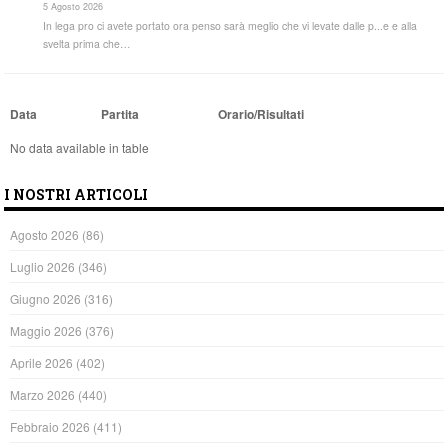
5 Agosto 2026
In lega pro ci avete portato ora penso sarà meglio che vi levate dalle p...e e alla
svelta prima che…
Data
Partita
Orario/Risultati
No data available in table
I NOSTRI ARTICOLI
Agosto 2026
(86)
Luglio 2026
(346)
Giugno 2026
(316)
Maggio 2026
(376)
Aprile 2026
(402)
Marzo 2026
(440)
Febbraio 2026
(411)