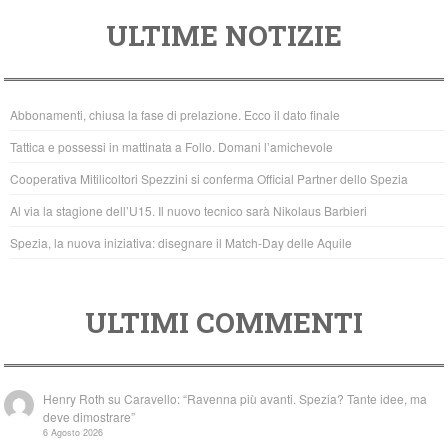
a
wi
h
ULTIME NOTIZIE
c
tt
at
e
er
s
b
A
Abbonamenti, chiusa la fase di prelazione. Ecco il dato finale
o
p
Tattica e possessi in mattinata a Follo. Domani l’amichevole
o
p
Cooperativa Mitilicoltori Spezzini si conferma Official Partner dello Spezia
k
Al via la stagione dell’U15. Il nuovo tecnico sarà Nikolaus Barbieri
Spezia, la nuova iniziativa: disegnare il Match-Day delle Aquile
ULTIMI COMMENTI
Henry Roth
su
Caravello: “Ravenna più avanti. Spezia? Tante idee, ma
deve dimostrare”
6 Agosto 2026