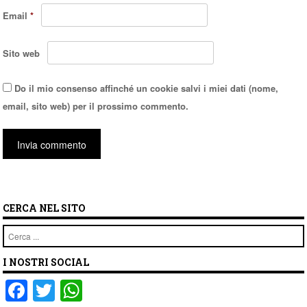
Email
*
Sito web
Do il mio consenso affinché un cookie salvi i miei dati (nome,
email, sito web) per il prossimo commento.
CERCA NEL SITO
Cerca
I NOSTRI SOCIAL
F
T
W