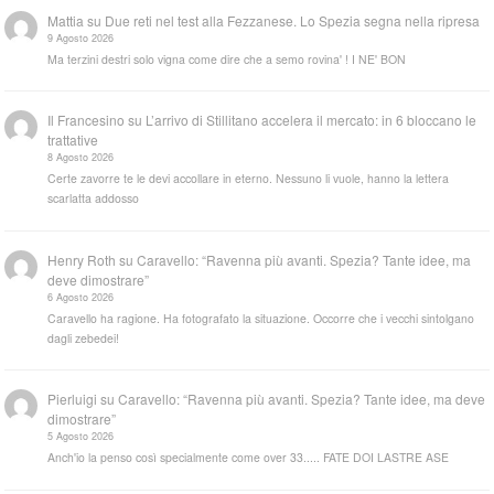
Mattia
su
Due reti nel test alla Fezzanese. Lo Spezia segna nella ripresa
9 Agosto 2026
Ma terzini destri solo vigna come dire che a semo rovina' ! I NE' BON
Il Francesino
su
L’arrivo di Stillitano accelera il mercato: in 6 bloccano le
trattative
8 Agosto 2026
Certe zavorre te le devi accollare in eterno. Nessuno li vuole, hanno la lettera
scarlatta addosso
Henry Roth
su
Caravello: “Ravenna più avanti. Spezia? Tante idee, ma
deve dimostrare”
6 Agosto 2026
Caravello ha ragione. Ha fotografato la situazione. Occorre che i vecchi sintolgano
dagli zebedei!
Pierluigi
su
Caravello: “Ravenna più avanti. Spezia? Tante idee, ma deve
dimostrare”
5 Agosto 2026
Anch'io la penso così specialmente come over 33..... FATE DOI LASTRE ASE