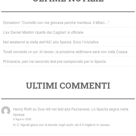
e
er
s
b
A
Donadoni: “Comotto con me giocava perché meritava. Il Milan…”
o
p
L’ex Daniel Maldini riparte dal Cagliari: è ufficiale
o
p
Nel weekend la visita dell’AIC allo Spezia. Ecco l’iniziativa
k
Turati concede un po’ di riposo, la prossima settimana sarà con vista Coppa
Primavera, pari nel secondo test pre-campionato per lo Spezia
ULTIMI COMMENTI
Henry Roth
su
Due reti nel test alla Fezzanese. Lo Spezia segna nella
ripresa
9 Agosto 2026
In C Vignali gioca con la benda negli occhi, ed è il migliore in campo.