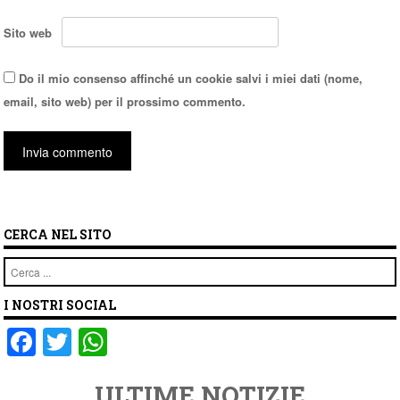
Sito web
Do il mio consenso affinché un cookie salvi i miei dati (nome,
email, sito web) per il prossimo commento.
CERCA NEL SITO
Cerca
I NOSTRI SOCIAL
F
T
W
a
wi
h
ULTIME NOTIZIE
c
tt
at