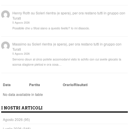
Henry Roth
su
Soleri rientra (e spera), per ora restano tutti in gruppo con
Turati
5 Agosto 2026
Possibile che u tifosi siano a questo livello? Io mi dissocio.
Massimo
su
Soleri rientra (e spera), per ora restano tutti in gruppo con
Turati
5 Agosto 2026
Servono cloun al circo potete accomodarvi visto lo schifo con cui avete giocato la
scorsa stagione pietosi e ora cosa…
Data
Partita
Orario/Risultati
No data available in table
I NOSTRI ARTICOLI
Agosto 2026
(95)
Luglio 2026
(346)