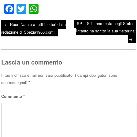
Fa
T
W
ce
wi
ha
SP – Stillitano resta negli States.
←
Buon Natale a tutti i lettori dalla
bo
tte
ts
Intanto ha scritto la sua “letterina”
Post navigation
redazione di Spezia1906.com!
ok
r
A
→
pp
Lascia un commento
Il tuo indirizzo email non sarà pubblicato.
I campi obbligatori sono
contrassegnati
*
Commento
*