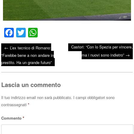
Fa
T
W
ce
wi
ha
Castori: “Con lo Spezia per vincere,
←
L’ex tecnico di Romano:
bo
tte
ts
→
Post navigation
ma i nuovi sono indietro”
“Farebbe bene a non andare in
ok
r
A
prestito. Ha un grande futuro”
pp
Lascia un commento
Il tuo indirizzo email non sarà pubblicato.
I campi obbligatori sono
contrassegnati
*
Commento
*