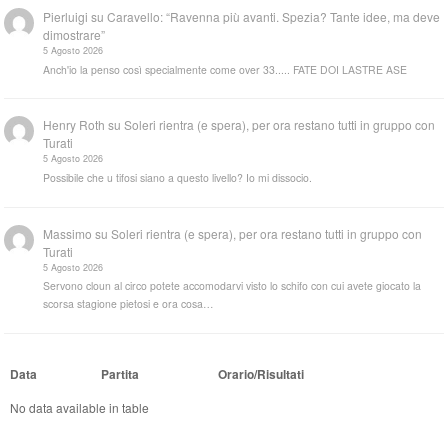
Pierluigi
su
Caravello: “Ravenna più avanti. Spezia? Tante idee, ma deve
dimostrare”
5 Agosto 2026
Anch'io la penso così specialmente come over 33..... FATE DOI LASTRE ASE
Henry Roth
su
Soleri rientra (e spera), per ora restano tutti in gruppo con
Turati
5 Agosto 2026
Possibile che u tifosi siano a questo livello? Io mi dissocio.
Massimo
su
Soleri rientra (e spera), per ora restano tutti in gruppo con
Turati
5 Agosto 2026
Servono cloun al circo potete accomodarvi visto lo schifo con cui avete giocato la
scorsa stagione pietosi e ora cosa…
Data
Partita
Orario/Risultati
No data available in table