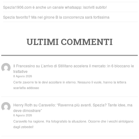
k
Spezia1906.com è anche un canale whatsapp: iscriviti subito!
Spezia favorito? Ma nel girone B la concorrenza sarà fortissima
ULTIMI COMMENTI
Il Francesino
su
L’arrivo di Stillitano accelera il mercato: in 6 bloccano le
trattative
8 Agosto 2026
Certe zavorre te le devi accollare in eterno. Nessuno li vuole, hanno la lettera
scarlatta addosso
Henry Roth
su
Caravello: “Ravenna più avanti. Spezia? Tante idee, ma
deve dimostrare”
6 Agosto 2026
Caravello ha ragione. Ha fotografato la situazione. Occorre che i vecchi sintolgano
dagli zebedei!