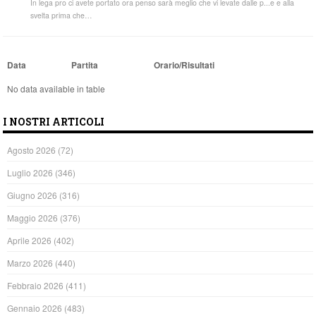
In lega pro ci avete portato ora penso sarà meglio che vi levate dalle p...e e alla
svelta prima che…
Data
Partita
Orario/Risultati
No data available in table
I NOSTRI ARTICOLI
Agosto 2026
(72)
Luglio 2026
(346)
Giugno 2026
(316)
Maggio 2026
(376)
Aprile 2026
(402)
Marzo 2026
(440)
Febbraio 2026
(411)
Gennaio 2026
(483)