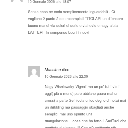
10 Gennaio 2026 alle 18:07
Senza capo ne coda semplicemente inguardabili . Ci
vogliono 2 punte 2 centrocampisti TITOLARI un difensore
buono mandi via soleri di serio e vlahovic e nagy aiuta
DATTERI. In compenso buoni i nuovi
Rispondi
Massimo
dice:
10 Gennaio 2026 alle 22:30
Nagy Wisniewsky Vignali ma un po’ tutti visti
oggi( più o meno) pare abbiano paura mai un
cross( a parte Sernicola unico degno di nota) mai
un dribbling ma passaggio sbagliati anche
semplici mai uno spunto una
triangolazione….cosa che ha fatto il SudTirol che
meritato di vincere!!!! Con più cattiveria più