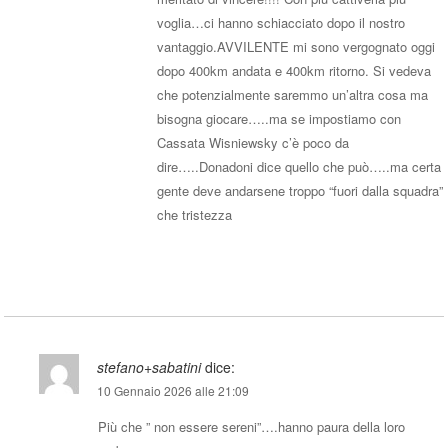
voglia…ci hanno schiacciato dopo il nostro
vantaggio.AVVILENTE mi sono vergognato oggi
dopo 400km andata e 400km ritorno. Si vedeva
che potenzialmente saremmo un’altra cosa ma
bisogna giocare…..ma se impostiamo con
Cassata Wisniewsky c’è poco da
dire…..Donadoni dice quello che può…..ma certa
gente deve andarsene troppo “fuori dalla squadra”
che tristezza
Rispondi
stefano+sabatini
dice:
10 Gennaio 2026 alle 21:09
Più che ” non essere sereni”….hanno paura della loro