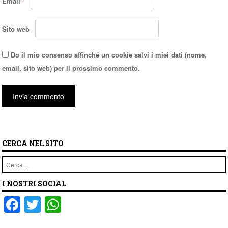
Email
*
Sito web
Do il mio consenso affinché un cookie salvi i miei dati (nome,
email, sito web) per il prossimo commento.
CERCA NEL SITO
Cerca
I NOSTRI SOCIAL
F
T
W
a
wi
h