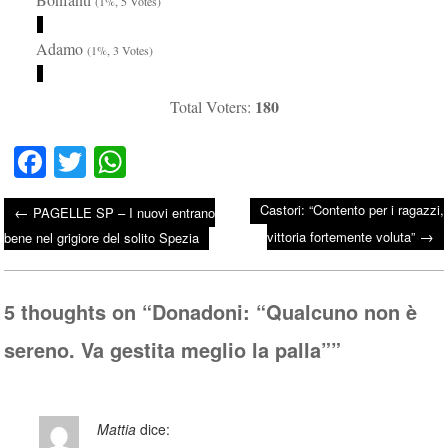
(1%, 5 Votes)
Adamo
(1%, 3 Votes)
180
Total Voters:
Fa
T
W
ce
wi
ha
Castori: “Contento per i ragazzi,
←
PAGELLE SP – I nuovi entrano
bo
tte
ts
→
Post navigation
vittoria fortemente voluta”
bene nel grigiore del solito Spezia
ok
r
A
pp
5 thoughts on “
Donadoni: “Qualcuno non è
sereno. Va gestita meglio la palla”
”
Mattia
dice: