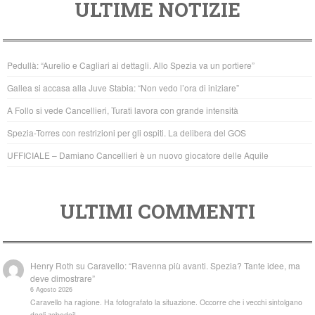
ULTIME NOTIZIE
c
tt
at
e
er
s
b
A
Pedullà: “Aurelio e Cagliari ai dettagli. Allo Spezia va un portiere”
o
p
Gallea si accasa alla Juve Stabia: “Non vedo l’ora di iniziare”
o
p
A Follo si vede Cancellieri, Turati lavora con grande intensità
k
Spezia-Torres con restrizioni per gli ospiti. La delibera del GOS
UFFICIALE – Damiano Cancellieri è un nuovo giocatore delle Aquile
ULTIMI COMMENTI
Henry Roth
su
Caravello: “Ravenna più avanti. Spezia? Tante idee, ma
deve dimostrare”
6 Agosto 2026
Caravello ha ragione. Ha fotografato la situazione. Occorre che i vecchi sintolgano
dagli zebedei!