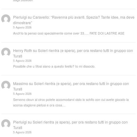
Pierluigi
su
Caravello: “Ravenna più avanti. Spezia? Tante idee, ma deve
dimostrare”
5 Agosto 2026
Anch'io la penso così specialmente come over 33..... FATE DOI LASTRE ASE
Henry Roth
su
Soleri rientra (e spera), per ora restano tutti in gruppo con
Turati
5 Agosto 2026
Possibile che u tifosi siano a questo livello? Io mi dissocio.
Massimo
su
Soleri rientra (e spera), per ora restano tutti in gruppo con
Turati
5 Agosto 2026
Servono cloun al circo potete accomodarvi visto lo schifo con cui avete giocato la
scorsa stagione pietosi e ora cosa…
Pierluigi
su
Soleri rientra (e spera), per ora restano tutti in gruppo con
Turati
5 Agosto 2026