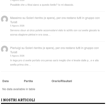
5 Agosto 2026
Possibile che u tifosi siano a questo livello? Io mi dissocio.
Massimo
su
Soleri rientra (e spera), per ora restano tutti in gruppo con
Turati
5 Agosto 2026
Servono cloun al circo potete accomodarvi visto lo schifo con cui avete giocato la
scorsa stagione pietosi e ora cosa…
Pierluigi
su
Soleri rientra (e spera), per ora restano tutti in gruppo con
Turati
5 Agosto 2026
In lega pro ci avete portato ora penso sarà meglio che vi levate dalle p...e e alla
svelta prima che…
Data
Partita
Orario/Risultati
No data available in table
I NOSTRI ARTICOLI