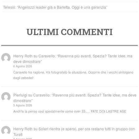
Telesio: “Angelozzi leader già a Barletta. Oggi è una garanzia”
ULTIMI COMMENTI
Henry Roth
su
Caravello: “Ravenna più avanti. Spezia? Tante idee, ma
deve dimostrare”
6 Agosto 2026
Caravello ha ragione. Ha fotografato la situazione. Occorre che i vecchi sintolgano
dagli zebedei!
Pierluigi
su
Caravello: “Ravenna più avanti. Spezia? Tante idee, ma deve
dimostrare”
5 Agosto 2026
Anch'io la penso così specialmente come over 33..... FATE DOI LASTRE ASE
Henry Roth
su
Soleri rientra (e spera), per ora restano tutti in gruppo con
Turati