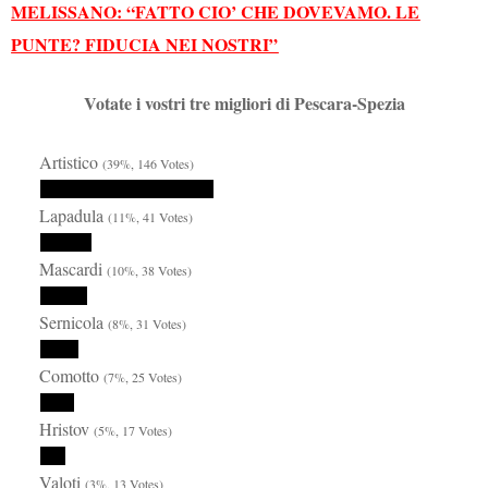
MELISSANO: “FATTO CIO’ CHE DOVEVAMO. LE
PUNTE? FIDUCIA NEI NOSTRI”
Votate i vostri tre migliori di Pescara-Spezia
Artistico
(39%, 146 Votes)
Lapadula
(11%, 41 Votes)
Mascardi
(10%, 38 Votes)
Sernicola
(8%, 31 Votes)
Comotto
(7%, 25 Votes)
Hristov
(5%, 17 Votes)
Valoti
(3%, 13 Votes)