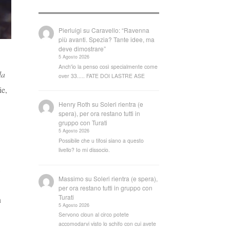
Pierluigi
su
Caravello: “Ravenna
più avanti. Spezia? Tante idee, ma
deve dimostrare”
5 Agosto 2026
Anch'io la penso così specialmente come
la
over 33..... FATE DOI LASTRE ASE
ie,
Henry Roth
su
Soleri rientra (e
spera), per ora restano tutti in
gruppo con Turati
5 Agosto 2026
Possibile che u tifosi siano a questo
livello? Io mi dissocio.
Massimo
su
Soleri rientra (e spera),
per ora restano tutti in gruppo con
Turati
n
5 Agosto 2026
Servono cloun al circo potete
accomodarvi visto lo schifo con cui avete