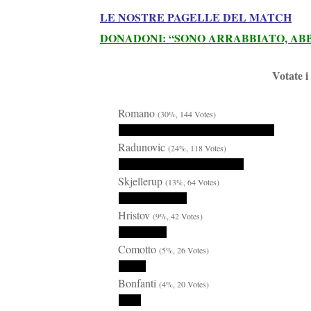
LE NOSTRE PAGELLE DEL MATCH
DONADONI: “SONO ARRABBIATO, AB
Votate i
Romano
(30%, 144 Votes)
Radunovic
(24%, 118 Votes)
Skjellerup
(13%, 64 Votes)
Hristov
(9%, 42 Votes)
Comotto
(5%, 26 Votes)
Bonfanti
(4%, 20 Votes)