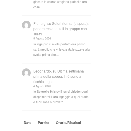
giocato la scorsa stagione pietosi e ora
cosa…
Pierluigi
su
Soleri rientra (e spera),
per ora restano tutti in gruppo con
Turati
5 Agosto 2026
In lega pro ci avete portato ora penso
sarà meglio che vi levate dalle p...e e alla
svelta prima che…
Leoonardo.
su
Ultima settimana
prima della coppa. In 6 sono a
rischio taglio
4 Agosto 2026
Io Solerei e Hristov li terrei chiedendogli
di spalmarsi il loro ingaggio a quel punto
o fuori rosa o provare…
Data
Partita
Orario/Risultati