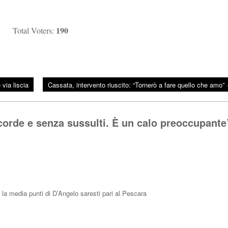
190
Total Voters:
via liscia
Cassata, intervento riuscito: “Tornerò a fare quello che amo”
rde e senza sussulti. È un calo preoccupante
n la media punti di D’Angelo saresti pari al Pescara
Rispo