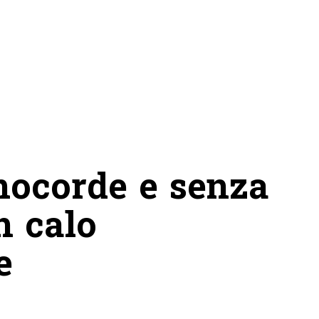
ocorde e senza
n calo
e