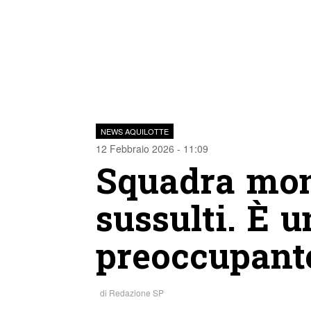
NEWS AQUILOTTE
12 Febbraio 2026 - 11:09
Squadra mon
sussulti. È u
preoccupant
di
Redazione SP