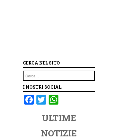
CERCA NEL SITO
Cerca
I NOSTRI SOCIAL
F
T
W
a
wi
h
ULTIME
c
tt
at
e
er
s
NOTIZIE