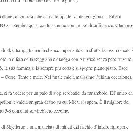
MOTTO 6
– Lotta tanto e ci mette grinta).
pallone sanguinoso che causa la ripartenza del gol granata. Ed è il
O 5
– Sembra quasi confuso, entra con un po’ di sufficienza. Clamoro
di Skjellerup gli dà una chance importante e la sfrutta benissimo: calci
rore in difesa della Reggiana e dialoga con Artistico senza però riuscire 
, la sua fiamma si fa sempre più corta e si spegne piano piano. Esce
– Corre. Tanto e male. Nel finale calcia malissimo l’ultima occasione)
a, si fa vedere per un paio di stop acrobatici da funambolo. È l’unico ch
alloni e calcia un gran destro su cui Micai si supera. È il migliore dei
eno 5-6 come lui servirebbero eccome.
di Skjellerup a una manciata di minuti dal fischio d’inizio, ripropone