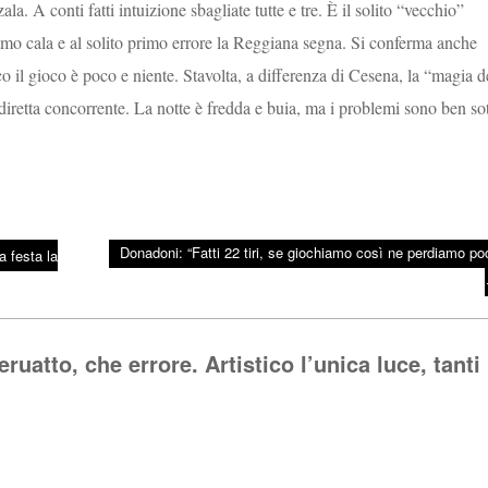
. A conti fatti intuizione sbagliate tutte e tre. È il solito “vecchio”
 ritmo cala e al solito primo errore la Reggiana segna. Si conferma anche
tico il gioco è poco e niente. Stavolta, a differenza di Cesena, la “magia d
iretta concorrente. La notte è fredda e buia, ma i problemi sono ben so
Donadoni: “Fatti 22 tiri, se giochiamo così ne perdiamo po
a festa la
atto, che errore. Artistico l’unica luce, tanti