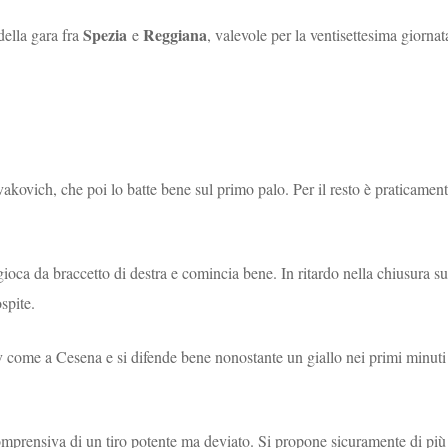
Spezia
Reggiana
della gara fra
e
, valevole per la ventisettesima giornat
akovich, che poi lo batte bene sul primo palo. Per il resto è praticamen
ioca da braccetto di destra e comincia bene. In ritardo nella chiusura su
ospite.
v come a Cesena e si difende bene nonostante un giallo nei primi minuti
omprensiva di un tiro potente ma deviato. Si propone sicuramente di più