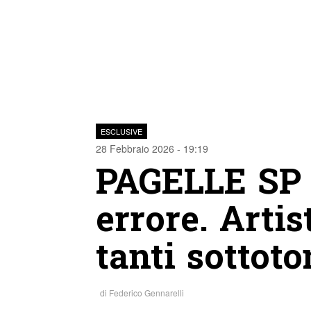
ESCLUSIVE
28 Febbraio 2026 - 19:19
PAGELLE SP 
errore. Artis
tanti sottot
di
Federico Gennarelli