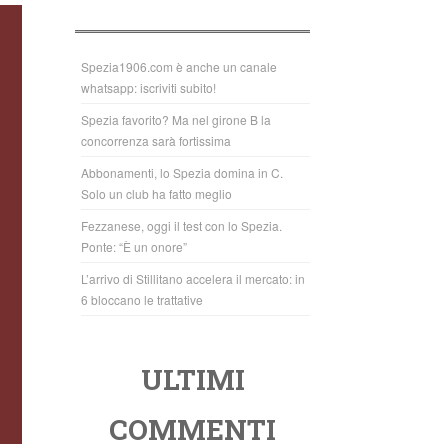
b
A
o
p
o
p
Spezia1906.com è anche un canale
whatsapp: iscriviti subito!
k
Spezia favorito? Ma nel girone B la
concorrenza sarà fortissima
Abbonamenti, lo Spezia domina in C.
Solo un club ha fatto meglio
Fezzanese, oggi il test con lo Spezia.
Ponte: “È un onore”
L’arrivo di Stillitano accelera il mercato: in
6 bloccano le trattative
ULTIMI
COMMENTI