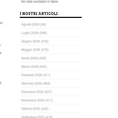
No data available in table
I NOSTRI ARTICOLI
so
Agosto 2026
(92)
Luglio 2026
(346)
Giugno 2026
(316)
a
Maggio 2026
(376)
a
Aprile 2026
(402)
Marzo 2026
(440)
.
Febbraio 2026
(411)
e
Gennaio 2026
(483)
Dicembre 2025
(427)
Novembre 2025
(417)
Ottobre 2025
(432)
Settembre 2025
(416)