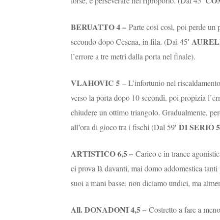
CO
forse, è perseverare nel riproporlo. (Dal 45′
BERUATTO 4 –
Parte così così, poi perde un 
AURELI
secondo dopo Cesena, in fila. (Dal 45′
l’errore a tre metri dalla porta nel finale).
VLAHOVIC 5
– L’infortunio nel riscaldamento 
verso la porta dopo 10 secondi, poi propizia l’er
chiudere un ottimo triangolo. Gradualmente, però
DI SERIO 5
all’ora di gioco tra i fischi (Dal 59′
ARTISTICO 6,5 –
Carico e in trance agonistic
ci prova là davanti, mai domo addomestica tanti p
suoi a mani basse, non diciamo undici, ma alm
All. DONADONI 4,5 –
Costretto a fare a meno 