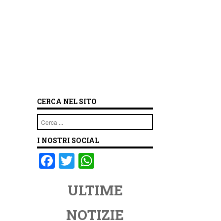
CERCA NEL SITO
Cerca
I NOSTRI SOCIAL
F
T
W
a
wi
h
ULTIME
c
tt
at
e
er
s
NOTIZIE