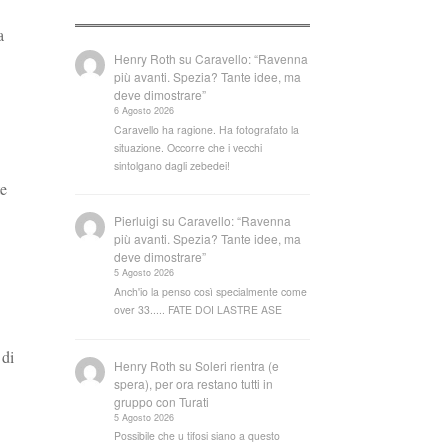
a
Henry Roth
su
Caravello: “Ravenna
più avanti. Spezia? Tante idee, ma
deve dimostrare”
6 Agosto 2026
Caravello ha ragione. Ha fotografato la
situazione. Occorre che i vecchi
sintolgano dagli zebedei!
te
Pierluigi
su
Caravello: “Ravenna
più avanti. Spezia? Tante idee, ma
deve dimostrare”
5 Agosto 2026
Anch'io la penso così specialmente come
over 33..... FATE DOI LASTRE ASE
 di
Henry Roth
su
Soleri rientra (e
spera), per ora restano tutti in
gruppo con Turati
5 Agosto 2026
Possibile che u tifosi siano a questo