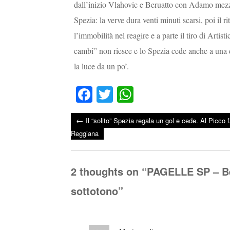
dall’inizio Vlahovic e Beruatto con Adamo mezzala
Spezia: la verve dura venti minuti scarsi, poi il
l’immobilità nel reagire e a parte il tiro di Artis
cambi” non riesce e lo Spezia cede anche a una d
la luce da un po’.
Fa
T
W
ce
wi
ha
←
Il “solito” Spezia regala un gol e cede. Al Picco f
bo
tte
ts
Post navigation
Reggiana
ok
r
A
pp
2 thoughts on “
PAGELLE SP – Beru
sottotono
”