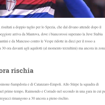
sultati a doppio taglio per lo Spezia, che dal divano attende dopo il
 peggiore arriva da Mantova, dove i biancorossi superano la Juve Stabia
ntini e da Mancuso contro le Vespe ridotte in dieci per il rosso a
a 30 ora davanti agli aquilotti (al momento terzultimi) ma ancora in zon
ora rischia
Frosinone-Sampdoria e di Catanzaro-Empoli. Allo Stirpe la squadra di
ori nel primo tempo, Raimondo e Corrado nel secondo in una gara in cui p
 Gregucci rimangono a 30 ancora a pieno rischio.