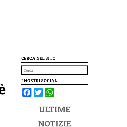
CERCA NEL SITO
Cerca
I NOSTRI SOCIAL
è
F
T
W
a
wi
h
ULTIME
c
tt
at
e
er
s
NOTIZIE