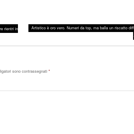
Artistico è oro vero. Numeri da top, ma balla un riscatto diffi
 rientri in
ligatori sono contrassegnati
*