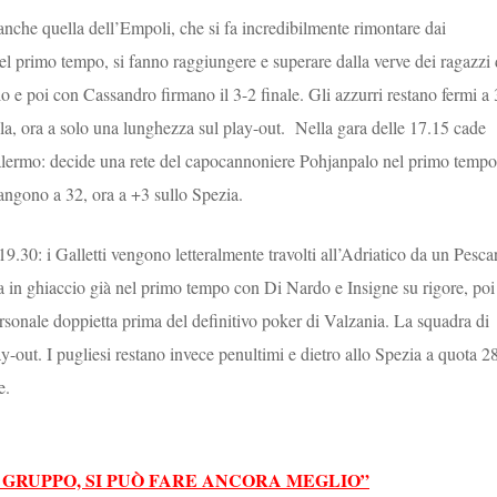
nche quella dell’Empoli, che si fa incredibilmente rimontare dai
 nel primo tempo, si fanno raggiungere e superare dalla verve dei ragazzi 
o e poi con Cassandro firmano il 3-2 finale. Gli azzurri restano fermi a
lla, ora a solo una lunghezza sul play-out. Nella gara delle 17.15 cade
Palermo: decide una rete del capocannoniere Pohjanpalo nel primo tempo
mangono a 32, ora a +3 sullo Spezia.
19.30: i Galletti vengono letteralmente travolti all’Adriatico da un Pesca
tita in ghiaccio già nel primo tempo con Di Nardo e Insigne su rigore, poi
ersonale doppietta prima del definitivo poker di Valzania. La squadra di
y-out. I pugliesi restano invece penultimi e dietro allo Spezia a quota 28
ne.
GRUPPO, SI PUÒ FARE ANCORA MEGLIO”