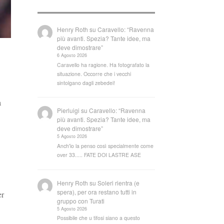
Henry Roth
su
Caravello: “Ravenna
più avanti. Spezia? Tante idee, ma
deve dimostrare”
6 Agosto 2026
Caravello ha ragione. Ha fotografato la
situazione. Occorre che i vecchi
sintolgano dagli zebedei!
a
Pierluigi
su
Caravello: “Ravenna
più avanti. Spezia? Tante idee, ma
deve dimostrare”
5 Agosto 2026
Anch'io la penso così specialmente come
over 33..... FATE DOI LASTRE ASE
Henry Roth
su
Soleri rientra (e
spera), per ora restano tutti in
er
gruppo con Turati
5 Agosto 2026
Possibile che u tifosi siano a questo