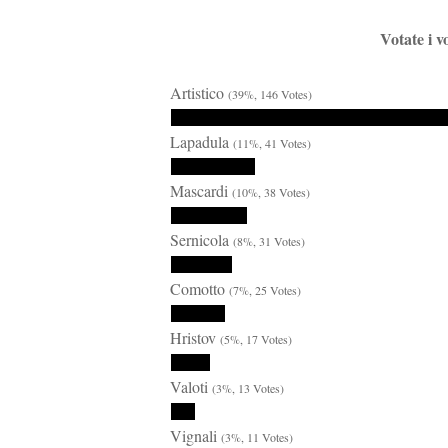
Votate i v
Artistico
(39%, 146 Votes)
Lapadula
(11%, 41 Votes)
Mascardi
(10%, 38 Votes)
Sernicola
(8%, 31 Votes)
Comotto
(7%, 25 Votes)
Hristov
(5%, 17 Votes)
Valoti
(3%, 13 Votes)
Vignali
(3%, 11 Votes)