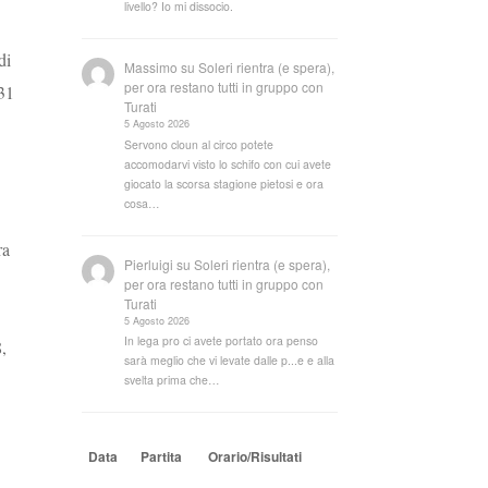
livello? Io mi dissocio.
di
Massimo
su
Soleri rientra (e spera),
per ora restano tutti in gruppo con
 31
Turati
5 Agosto 2026
Servono cloun al circo potete
accomodarvi visto lo schifo con cui avete
giocato la scorsa stagione pietosi e ora
cosa…
ra
Pierluigi
su
Soleri rientra (e spera),
per ora restano tutti in gruppo con
Turati
5 Agosto 2026
In lega pro ci avete portato ora penso
,
sarà meglio che vi levate dalle p...e e alla
svelta prima che…
Data
Partita
Orario/Risultati