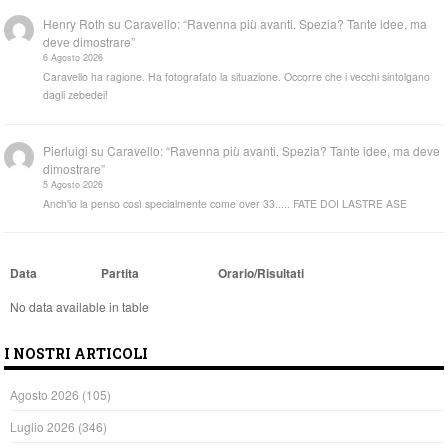
Henry Roth
su
Caravello: “Ravenna più avanti. Spezia? Tante idee, ma
deve dimostrare”
6 Agosto 2026
Caravello ha ragione. Ha fotografato la situazione. Occorre che i vecchi sintolgano
dagli zebedei!
Pierluigi
su
Caravello: “Ravenna più avanti. Spezia? Tante idee, ma deve
dimostrare”
5 Agosto 2026
Anch'io la penso così specialmente come over 33..... FATE DOI LASTRE ASE
Data
Partita
Orario/Risultati
No data available in table
I NOSTRI ARTICOLI
Agosto 2026
(105)
Luglio 2026
(346)