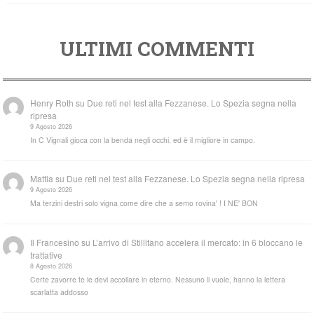
ULTIMI COMMENTI
Henry Roth
su
Due reti nel test alla Fezzanese. Lo Spezia segna nella
ripresa
9 Agosto 2026
In C Vignali gioca con la benda negli occhi, ed è il migliore in campo.
Mattia
su
Due reti nel test alla Fezzanese. Lo Spezia segna nella ripresa
9 Agosto 2026
Ma terzini destri solo vigna come dire che a semo rovina' ! I NE' BON
Il Francesino
su
L’arrivo di Stillitano accelera il mercato: in 6 bloccano le
trattative
8 Agosto 2026
Certe zavorre te le devi accollare in eterno. Nessuno li vuole, hanno la lettera
scarlatta addosso