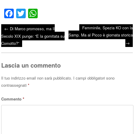
Fa
T
W
ce
wi
ha
Femminile, Spezia KO con la
←
Di Marco promosso, ma Il
bo
tte
ts
Samp. Ma al Picco è giornata storica
Post navigation
Secolo XIX punge: “E la gomitata su
ok
r
A
→
Comotto?”
pp
Lascia un commento
Il tuo indirizzo email non sarà pubblicato.
I campi obbligatori sono
contrassegnati
*
Commento
*