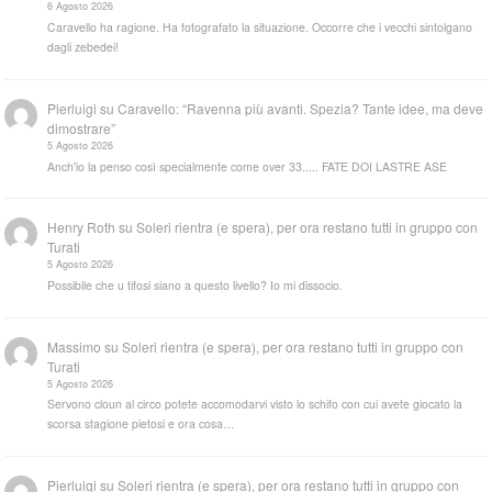
6 Agosto 2026
Caravello ha ragione. Ha fotografato la situazione. Occorre che i vecchi sintolgano
dagli zebedei!
Pierluigi
su
Caravello: “Ravenna più avanti. Spezia? Tante idee, ma deve
dimostrare”
5 Agosto 2026
Anch'io la penso così specialmente come over 33..... FATE DOI LASTRE ASE
Henry Roth
su
Soleri rientra (e spera), per ora restano tutti in gruppo con
Turati
5 Agosto 2026
Possibile che u tifosi siano a questo livello? Io mi dissocio.
Massimo
su
Soleri rientra (e spera), per ora restano tutti in gruppo con
Turati
5 Agosto 2026
Servono cloun al circo potete accomodarvi visto lo schifo con cui avete giocato la
scorsa stagione pietosi e ora cosa…
Pierluigi
su
Soleri rientra (e spera), per ora restano tutti in gruppo con