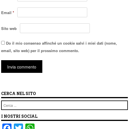
Email
*
Sito web
Do il mio consenso affinché un cookie salvi i miei dati (nome,
email, sito web) per il prossimo commento.
CERCA NEL SITO
Cerca
I NOSTRI SOCIAL
F
T
W