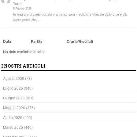
Turati
5 Agosto 2026
In lega pro ci avete portato ora penso sarà meglio che vi levate dalle p...e e alla
svelta prima che…
Data
Partita
Orario/Risultati
No data available in table
I NOSTRI ARTICOLI
Agosto 2026
(73)
Luglio 2026
(346)
Giugno 2026
(316)
Maggio 2026
(376)
Aprile 2026
(402)
Marzo 2026
(440)
Febbraio 2026
(411)