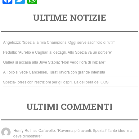
a
wi
h
ULTIME NOTIZIE
c
tt
at
e
er
s
b
A
Angelozzi: “Spezia la mia Champions. Oggi serve sacrificio di tutti”
o
p
Pedullà: “Aurelio e Cagliari ai dettagli. Allo Spezia va un portiere”
o
p
Gallea si accasa alla Juve Stabia: “Non vedo l’ora di iniziare”
k
A Follo si vede Cancellieri, Turati lavora con grande intensità
Spezia-Torres con restrizioni per gli ospiti. La delibera del GOS
ULTIMI COMMENTI
Henry Roth
su
Caravello: “Ravenna più avanti. Spezia? Tante idee, ma
deve dimostrare”