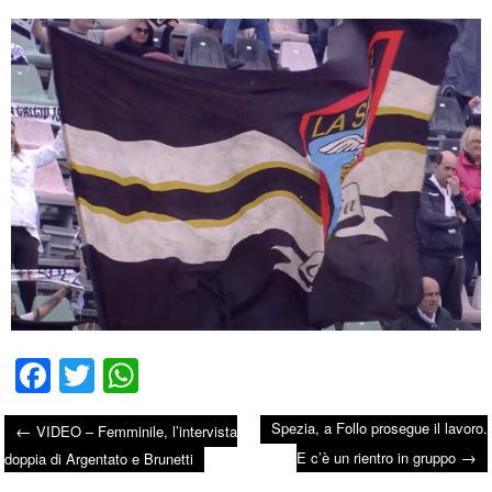
Fa
T
W
ce
wi
ha
Spezia, a Follo prosegue il lavoro.
←
VIDEO – Femminile, l’intervista
bo
tte
ts
→
Post navigation
E c’è un rientro in gruppo
doppia di Argentato e Brunetti
ok
r
A