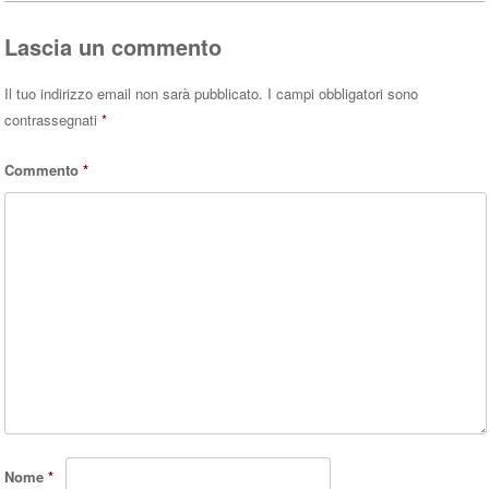
pp
Lascia un commento
Il tuo indirizzo email non sarà pubblicato.
I campi obbligatori sono
contrassegnati
*
Commento
*
Nome
*