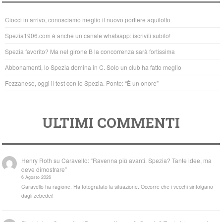
b
A
Ciocci in arrivo, conosciamo meglio il nuovo portiere aquilotto
o
p
Spezia1906.com è anche un canale whatsapp: iscriviti subito!
o
p
Spezia favorito? Ma nel girone B la concorrenza sarà fortissima
k
Abbonamenti, lo Spezia domina in C. Solo un club ha fatto meglio
Fezzanese, oggi il test con lo Spezia. Ponte: “È un onore”
ULTIMI COMMENTI
Henry Roth
su
Caravello: “Ravenna più avanti. Spezia? Tante idee, ma
deve dimostrare”
6 Agosto 2026
Caravello ha ragione. Ha fotografato la situazione. Occorre che i vecchi sintolgano
dagli zebedei!