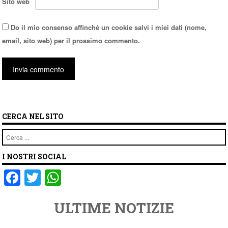
Sito web
Do il mio consenso affinché un cookie salvi i miei dati (nome,
email, sito web) per il prossimo commento.
CERCA NEL SITO
Cerca
I NOSTRI SOCIAL
F
T
W
a
wi
h
ULTIME NOTIZIE
c
tt
at
e
er
s