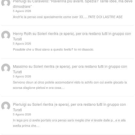
Pierluigi
su
Caravello: “Ravenna più avanti. Spezia? Tante idee, ma deve
dimostrare”
5 Agosto 2026
Anch'io la penso così specialmente come over 33..... FATE DOI LASTRE ASE
Henry Roth
su
Soleri rientra (e spera), per ora restano tutti in gruppo con
Turati
5 Agosto 2026
Possibile che u tifosi siano a questo livello? Io mi dissocio.
Massimo
su
Soleri rientra (e spera), per ora restano tutti in gruppo con
Turati
5 Agosto 2026
Servono cloun al circo potete accomodarvi visto lo schifo con cui avete giocato la
scorsa stagione pietosi e ora cosa…
Pierluigi
su
Soleri rientra (e spera), per ora restano tutti in gruppo con
Turati
5 Agosto 2026
In lega pro ci avete portato ora penso sarà meglio che vi levate dalle p...e e alla
svelta prima che…