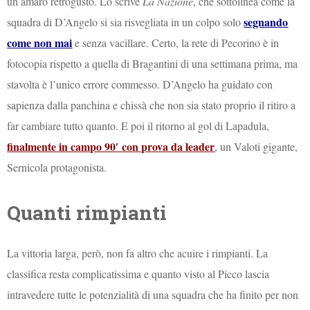
un amaro retrogusto. Lo scrive
La Nazione
, che sottolinea come la
segnando
squadra di D’Angelo si sia risvegliata in un colpo solo
come non mai
e senza vacillare. Certo, la rete di Pecorino è in
fotocopia rispetto a quella di Bragantini di una settimana prima, ma
stavolta è l’unico errore commesso. D’Angelo ha guidato con
sapienza dalla panchina e chissà che non sia stato proprio il ritiro a
far cambiare tutto quanto. E poi il ritorno al gol di Lapadula,
finalmente in campo 90′ con prova da leader
, un Valoti gigante,
Sernicola protagonista.
Quanti rimpianti
La vittoria larga, però, non fa altro che acuire i rimpianti. La
classifica resta complicatissima e quanto visto al Picco lascia
intravedere tutte le potenzialità di una squadra che ha finito per non