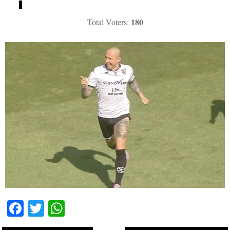
180
Total Voters:
Fa
T
W
ce
wi
ha