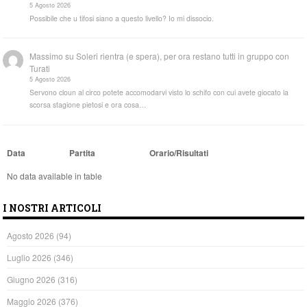
5 Agosto 2026
Possibile che u tifosi siano a questo livello? Io mi dissocio.
Massimo
su
Soleri rientra (e spera), per ora restano tutti in gruppo con
Turati
5 Agosto 2026
Servono cloun al circo potete accomodarvi visto lo schifo con cui avete giocato la
scorsa stagione pietosi e ora cosa…
Data
Partita
Orario/Risultati
No data available in table
I NOSTRI ARTICOLI
Agosto 2026
(94)
Luglio 2026
(346)
Giugno 2026
(316)
Maggio 2026
(376)