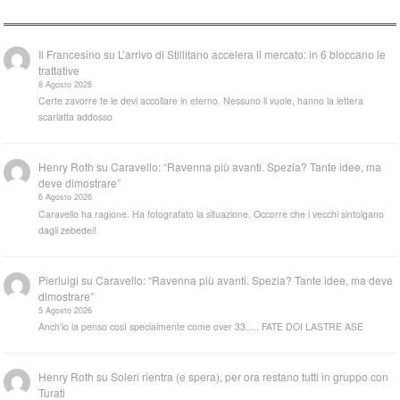
Il Francesino
su
L’arrivo di Stillitano accelera il mercato: in 6 bloccano le
trattative
8 Agosto 2026
Certe zavorre te le devi accollare in eterno. Nessuno li vuole, hanno la lettera
scarlatta addosso
Henry Roth
su
Caravello: “Ravenna più avanti. Spezia? Tante idee, ma
deve dimostrare”
6 Agosto 2026
Caravello ha ragione. Ha fotografato la situazione. Occorre che i vecchi sintolgano
dagli zebedei!
Pierluigi
su
Caravello: “Ravenna più avanti. Spezia? Tante idee, ma deve
dimostrare”
5 Agosto 2026
Anch'io la penso così specialmente come over 33..... FATE DOI LASTRE ASE
Henry Roth
su
Soleri rientra (e spera), per ora restano tutti in gruppo con
Turati