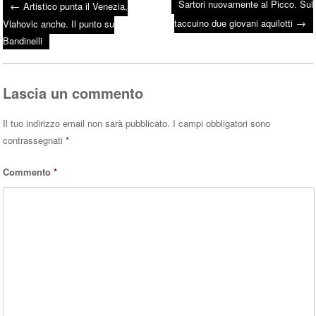
Sartori nuovamente al Picco. Sul
←
Artistico punta il Venezia,
bo
tte
ts
→
Post navigation
taccuino due giovani aquilotti
Vlahovic anche. Il punto su
ok
r
A
Bandinelli
pp
Lascia un commento
Il tuo indirizzo email non sarà pubblicato.
I campi obbligatori sono
contrassegnati
*
Commento
*