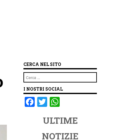
CERCA NEL SITO
o
Cerca
I NOSTRI SOCIAL
F
T
W
a
wi
h
ULTIME
c
tt
at
e
er
s
NOTIZIE