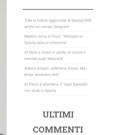
b
A
o
p
o
p
Tutte le notizie aggiornate di Spezia1906
anche sul canale Telegram!
k
Mastinu torna al Picco: “Ritrovare lo
Spezia sarà un’emozione”
Di Serio e Soleri in uscita. Si muove il
mercato sugli attaccanti
Adamo-Empoli, settimane chiave. Ma i
tempi sembrano lenti
Di Paolo si allontana. Il “caso Esposito”
non aiuta lo Spezia
ULTIMI
COMMENTI