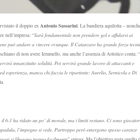
Antonio Sassarini
rvistato il doppio ex
. La bandiera aquilotta – nonch
re nell’impresa: “
Sarà fondamentale non prendere gol e affidarsi ai
 bene può andare a vincere ovunque. Il Catanzaro ha grande forza tecni
 rischiano di non avere Iemmello, ma anche l’assenza di Artistico conta: “
rvirà innanzitutto solidità. Poi servirà grande lavoro di attaccanti e
ed esperienza, manca chi faccia le ripartente: Aurelio, Sernicola e Di
ta.
 il 6-1 ha ridato un po’ di morale, ma i limiti restano. Ci sono giocator
i, Lapadula, l’impegno si vede. Purtroppo però emergono spesso carenze
rsari si liberano troppo facilmente
” spiega. Ma l’obiettivo resta quello 