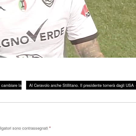
r cambiare la
Al Ceravolo anche Stillitano. Il presidente tornerà dagli USA
ligatori sono contrassegnati
*