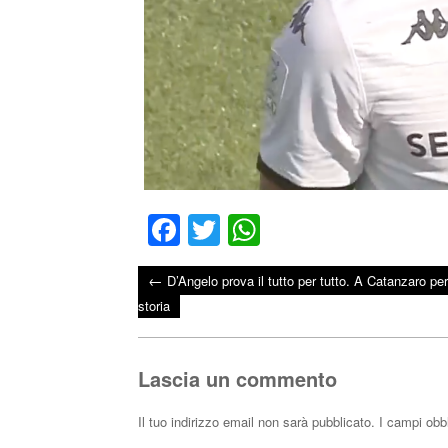
Fa
T
W
ce
wi
ha
←
D’Angelo prova il tutto per tutto. A Catanzaro pe
bo
tte
ts
Post navigation
storia
ok
r
A
pp
Lascia un commento
Il tuo indirizzo email non sarà pubblicato.
I campi obb