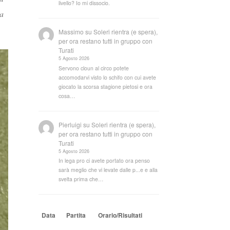
livello? Io mi dissocio.
ia
Massimo
su
Soleri rientra (e spera),
per ora restano tutti in gruppo con
Turati
5 Agosto 2026
Servono cloun al circo potete
accomodarvi visto lo schifo con cui avete
giocato la scorsa stagione pietosi e ora
cosa…
Pierluigi
su
Soleri rientra (e spera),
per ora restano tutti in gruppo con
Turati
5 Agosto 2026
In lega pro ci avete portato ora penso
sarà meglio che vi levate dalle p...e e alla
svelta prima che…
Data
Partita
Orario/Risultati