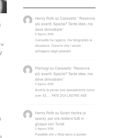
Henry Roth
su
Caravello: “Ravenna
più avanti. Spezia? Tante idee, ma
é
deve dimostrare”
6 Agosto 2026
Caravello ha ragione. Ha fotografato la
ca
situazione. Occorre che i vecchi
sintolgano dagli zebedei!
I
Pierluigi
su
Caravello: “Ravenna
più avanti. Spezia? Tante idee, ma
deve dimostrare”
5 Agosto 2026
Anch'io la penso così specialmente come
over 33..... FATE DOI LASTRE ASE
Henry Roth
su
Soleri rientra (e
i
spera), per ora restano tutti in
gruppo con Turati
5 Agosto 2026
Possibile che u tifosi siano a questo
di