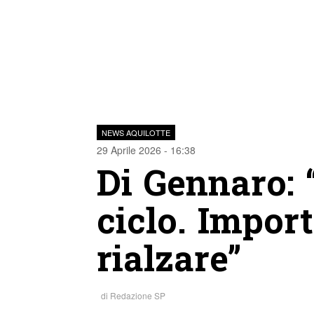
NEWS AQUILOTTE
29 Aprile 2026 - 16:38
Di Gennaro: “
ciclo. Impor
rialzare”
di
Redazione SP