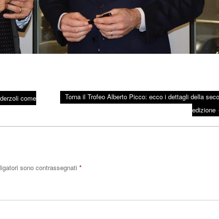
Torna il Trofeo Alberto Picco: ecco i dettagli della sec
ederzoli come
edizione
ligatori sono contrassegnati
*