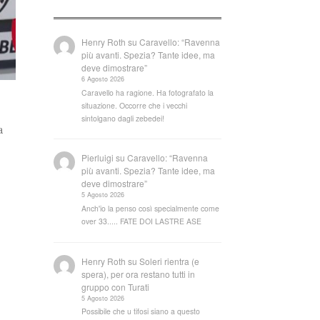
Henry Roth
su
Caravello: “Ravenna
più avanti. Spezia? Tante idee, ma
deve dimostrare”
6 Agosto 2026
Caravello ha ragione. Ha fotografato la
situazione. Occorre che i vecchi
sintolgano dagli zebedei!
a
Pierluigi
su
Caravello: “Ravenna
più avanti. Spezia? Tante idee, ma
deve dimostrare”
5 Agosto 2026
Anch'io la penso così specialmente come
over 33..... FATE DOI LASTRE ASE
Henry Roth
su
Soleri rientra (e
spera), per ora restano tutti in
gruppo con Turati
5 Agosto 2026
Possibile che u tifosi siano a questo