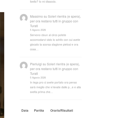
livello? Io mi dissocio.
Massimo
su
Soleri rientra (e spera),
per ora restano tutti in gruppo con
Turati
5 Agosto 2026
Servono cloun al circo potete
accomodarvi visto lo schifo con cui avete
giocato la scorsa stagione pietosi e ora
cosa…
Pierluigi
su
Soleri rientra (e spera),
per ora restano tutti in gruppo con
Turati
5 Agosto 2026
In lega pro ci avete portato ora penso
sarà meglio che vi levate dalle p...e e alla
svelta prima che…
Data
Partita
Orario/Risultati