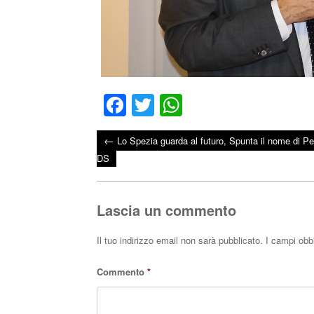
Fa
T
W
ce
wi
ha
←
Lo Spezia guarda al futuro, Spunta il nome di P
bo
tte
ts
Post navigation
DS
ok
r
A
pp
Lascia un commento
Il tuo indirizzo email non sarà pubblicato.
I campi obb
Commento
*