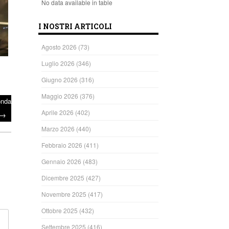
No data available in table
I NOSTRI ARTICOLI
Agosto 2026
(73)
Luglio 2026
(346)
Giugno 2026
(316)
Maggio 2026
(376)
onda
Aprile 2026
(402)
→
Marzo 2026
(440)
Febbraio 2026
(411)
Gennaio 2026
(483)
Dicembre 2025
(427)
Novembre 2025
(417)
Ottobre 2025
(432)
Settembre 2025
(416)