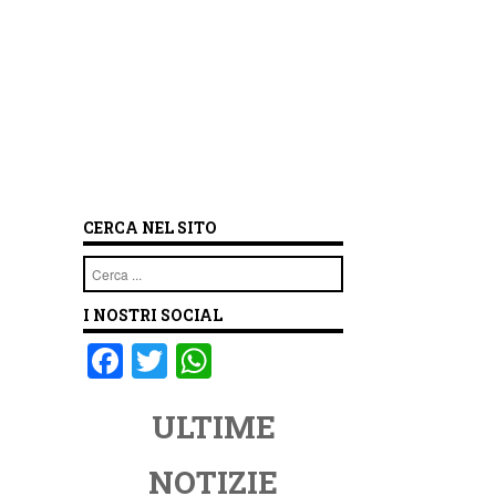
CERCA NEL SITO
Cerca
I NOSTRI SOCIAL
F
T
W
a
wi
h
ULTIME
c
tt
at
e
er
s
NOTIZIE