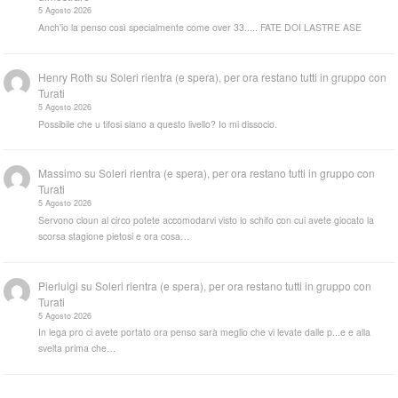
5 Agosto 2026
Anch'io la penso così specialmente come over 33..... FATE DOI LASTRE ASE
Henry Roth
su
Soleri rientra (e spera), per ora restano tutti in gruppo con
Turati
5 Agosto 2026
Possibile che u tifosi siano a questo livello? Io mi dissocio.
Massimo
su
Soleri rientra (e spera), per ora restano tutti in gruppo con
Turati
5 Agosto 2026
Servono cloun al circo potete accomodarvi visto lo schifo con cui avete giocato la
scorsa stagione pietosi e ora cosa…
Pierluigi
su
Soleri rientra (e spera), per ora restano tutti in gruppo con
Turati
5 Agosto 2026
In lega pro ci avete portato ora penso sarà meglio che vi levate dalle p...e e alla
svelta prima che…