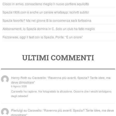
b
A
Ciocci in arrivo, conosciamo meglio il nuovo portiere aquilotto
o
p
Spezia1906.com è anche un canale whatsapp: iscriviti subito!
o
p
Spezia favorito? Ma nel girone B la concorrenza sarà fortissima
k
Abbonamenti, lo Spezia domina in C. Solo un club ha fatto meglio
Fezzanese, oggi il test con lo Spezia. Ponte: “È un onore”
ULTIMI COMMENTI
Henry Roth
su
Caravello: “Ravenna più avanti. Spezia? Tante idee, ma
deve dimostrare”
6 Agosto 2026
Caravello ha ragione. Ha fotografato la situazione. Occorre che i vecchi sintolgano
dagli zebedei!
Pierluigi
su
Caravello: “Ravenna più avanti. Spezia? Tante idee, ma deve
dimostrare”