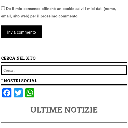
Do il mio consenso affinché un cookie salvi i miei dati (nome,
email, sito web) per il prossimo commento.
CERCA NEL SITO
Cerca
I NOSTRI SOCIAL
F
T
W
a
wi
h
ULTIME NOTIZIE
c
tt
at
e
er
s