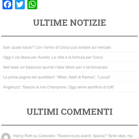
F
T
W
a
wi
h
ULTIME NOTIZIE
c
tt
at
e
er
s
b
A
Sarr, quale futuro? Con l’arrivo di Ciocci può andare sul mercato
o
p
Oggi il via libera per Aurelio. Le cifre e la formula per Ciocci
o
p
Nell’asse col Sassuolo spunta l’idea Ghion per il centrocampo
k
Le prime pagine dei quotidiani: “Milan, fidati di Ramos”, “Lucusì”
Angelozzi: “Spezia la mia Champions. Oggi serve sacrificio di tutti”
ULTIMI COMMENTI
Henry Roth
su
Caravello: “Ravenna più avanti. Spezia? Tante idee, ma