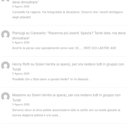
deve dimostrare”
6 Agosto 2026
Caravello ha ragione. Ha fotografato la situazione. Occorre che i vecchi sintolgano
dagli zebedei!
Pierluigi
su
Caravello: “Ravenna più avanti. Spezia? Tante idee, ma deve
dimostrare”
5 Agosto 2026
Anch'io la penso così specialmente come over 33..... FATE DOI LASTRE ASE
Henry Roth
su
Soleri rientra (e spera), per ora restano tutti in gruppo con
Turati
5 Agosto 2026
Possibile che u tifosi siano a questo livello? Io mi dissocio.
Massimo
su
Soleri rientra (e spera), per ora restano tutti in gruppo con
Turati
5 Agosto 2026
Servono cloun al circo potete accomodarvi visto lo schifo con cui avete giocato la
scorsa stagione pietosi e ora cosa…