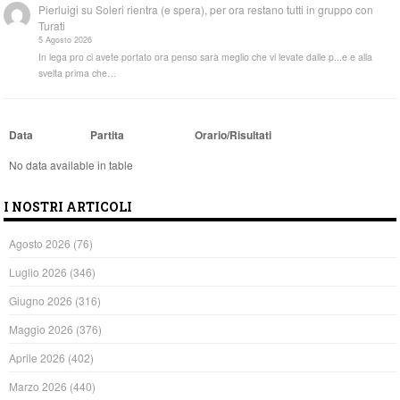
Pierluigi
su
Soleri rientra (e spera), per ora restano tutti in gruppo con
Turati
5 Agosto 2026
In lega pro ci avete portato ora penso sarà meglio che vi levate dalle p...e e alla
svelta prima che…
Data
Partita
Orario/Risultati
No data available in table
I NOSTRI ARTICOLI
Agosto 2026
(76)
Luglio 2026
(346)
Giugno 2026
(316)
Maggio 2026
(376)
Aprile 2026
(402)
Marzo 2026
(440)