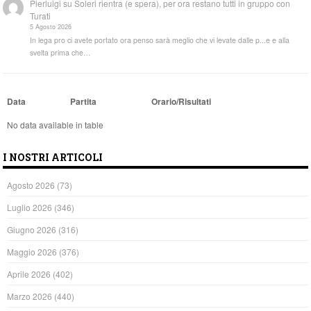
Pierluigi
su
Soleri rientra (e spera), per ora restano tutti in gruppo con
Turati
5 Agosto 2026
In lega pro ci avete portato ora penso sarà meglio che vi levate dalle p...e e alla
svelta prima che…
Data
Partita
Orario/Risultati
No data available in table
I NOSTRI ARTICOLI
Agosto 2026
(73)
Luglio 2026
(346)
Giugno 2026
(316)
Maggio 2026
(376)
Aprile 2026
(402)
Marzo 2026
(440)