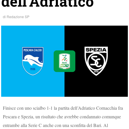
dell’Adriatico
di
Redazione SP
Finisce con uno scialbo 1-1 la partita dell’Adriatico Cornacchia fra
Pescara e Spezia, un risultato che avrebbe condannato comunque
entrambe alla Serie C anche con una sconfitta del Bari. Al