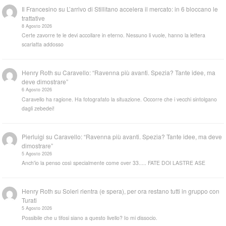
Il Francesino
su
L’arrivo di Stillitano accelera il mercato: in 6 bloccano le
trattative
8 Agosto 2026
Certe zavorre te le devi accollare in eterno. Nessuno li vuole, hanno la lettera
scarlatta addosso
Henry Roth
su
Caravello: “Ravenna più avanti. Spezia? Tante idee, ma
deve dimostrare”
6 Agosto 2026
Caravello ha ragione. Ha fotografato la situazione. Occorre che i vecchi sintolgano
dagli zebedei!
Pierluigi
su
Caravello: “Ravenna più avanti. Spezia? Tante idee, ma deve
dimostrare”
5 Agosto 2026
Anch'io la penso così specialmente come over 33..... FATE DOI LASTRE ASE
Henry Roth
su
Soleri rientra (e spera), per ora restano tutti in gruppo con
Turati
5 Agosto 2026
Possibile che u tifosi siano a questo livello? Io mi dissocio.