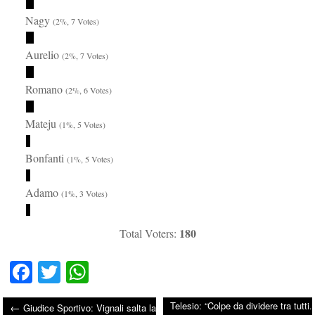
Nagy
(2%, 7 Votes)
Aurelio
(2%, 7 Votes)
Romano
(2%, 6 Votes)
Mateju
(1%, 5 Votes)
Bonfanti
(1%, 5 Votes)
Adamo
(1%, 3 Votes)
180
Total Voters:
Fa
T
W
ce
wi
ha
Telesio: “Colpe da dividere tra tutti.
←
Giudice Sportivo: Vignali salta la