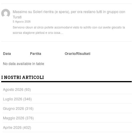
Massimo
su
Soleri rientra (e spera), per ora restano tutti in gruppo con
Turati
5 Agosto 2026
Servono cloun al circo potete accomodarvi visto lo schifo con cui avete giocato la
scorsa stagione pietosi e ora cosa…
Data
Partita
Orario/Risultati
No data available in table
I NOSTRI ARTICOLI
Agosto 2026
(93)
Luglio 2026
(346)
Giugno 2026
(316)
Maggio 2026
(376)
Aprile 2026
(402)