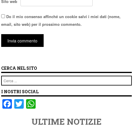
Sito web
Do il mio consenso affinché un cookie salvi i miei dati (nome,
email, sito web) per il prossimo commento.
CERCA NEL SITO
Cerca
I NOSTRI SOCIAL
F
T
W
a
wi
h
ULTIME NOTIZIE
c
tt
at
e
er
s