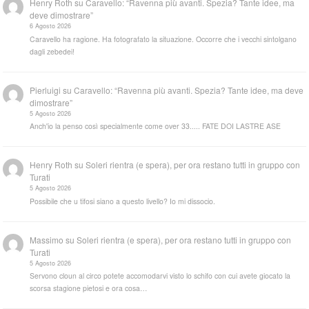
Henry Roth
su
Caravello: “Ravenna più avanti. Spezia? Tante idee, ma
deve dimostrare”
6 Agosto 2026
Caravello ha ragione. Ha fotografato la situazione. Occorre che i vecchi sintolgano
dagli zebedei!
Pierluigi
su
Caravello: “Ravenna più avanti. Spezia? Tante idee, ma deve
dimostrare”
5 Agosto 2026
Anch'io la penso così specialmente come over 33..... FATE DOI LASTRE ASE
Henry Roth
su
Soleri rientra (e spera), per ora restano tutti in gruppo con
Turati
5 Agosto 2026
Possibile che u tifosi siano a questo livello? Io mi dissocio.
Massimo
su
Soleri rientra (e spera), per ora restano tutti in gruppo con
Turati
5 Agosto 2026
Servono cloun al circo potete accomodarvi visto lo schifo con cui avete giocato la
scorsa stagione pietosi e ora cosa…