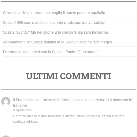
b
A
Ciocci in arrivo, conosciamo meglio il nuovo portiere aquilotto
o
p
Spezia1906.com è anche un canale whatsapp: iscriviti subito!
o
p
Spezia favorito? Ma nel girone B la concorrenza sarà fortissima
k
Abbonamenti, lo Spezia domina in C. Solo un club ha fatto meglio
Fezzanese, oggi il test con lo Spezia. Ponte: “È un onore”
ULTIMI COMMENTI
Il Francesino
su
L’arrivo di Stillitano accelera il mercato: in 6 bloccano le
trattative
8 Agosto 2026
Certe zavorre te le devi accollare in eterno. Nessuno li vuole, hanno la lettera
scarlatta addosso