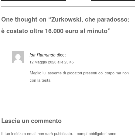
ok
r
A
pp
One thought on “
Zurkowski, che paradosso:
è costato oltre 16.000 euro al minuto
”
Ida Ramundo
dice:
12 Maggio 2026 alle 23:45
Meglio lui assente di giocatori presenti col corpo ma non
con la testa.
Rispondi
Lascia un commento
Il tuo indirizzo email non sarà pubblicato.
I campi obbligatori sono