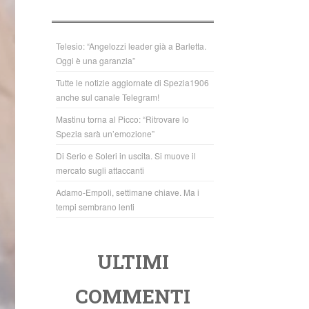
b
A
o
p
o
p
Telesio: “Angelozzi leader già a Barletta.
Oggi è una garanzia”
k
Tutte le notizie aggiornate di Spezia1906
anche sul canale Telegram!
Mastinu torna al Picco: “Ritrovare lo
Spezia sarà un’emozione”
Di Serio e Soleri in uscita. Si muove il
mercato sugli attaccanti
Adamo-Empoli, settimane chiave. Ma i
tempi sembrano lenti
ULTIMI
COMMENTI