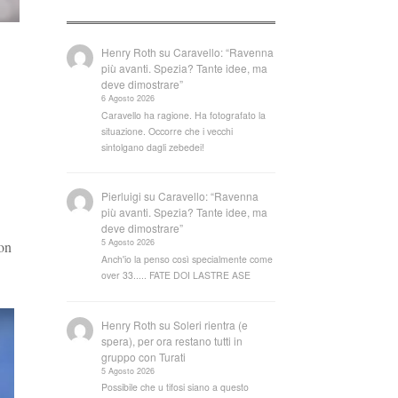
Henry Roth
su
Caravello: “Ravenna
più avanti. Spezia? Tante idee, ma
deve dimostrare”
6 Agosto 2026
Caravello ha ragione. Ha fotografato la
situazione. Occorre che i vecchi
sintolgano dagli zebedei!
Pierluigi
su
Caravello: “Ravenna
più avanti. Spezia? Tante idee, ma
deve dimostrare”
5 Agosto 2026
con
Anch'io la penso così specialmente come
over 33..... FATE DOI LASTRE ASE
Henry Roth
su
Soleri rientra (e
spera), per ora restano tutti in
gruppo con Turati
5 Agosto 2026
Possibile che u tifosi siano a questo