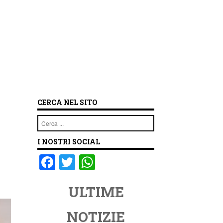
CERCA NEL SITO
Cerca
I NOSTRI SOCIAL
F
T
W
a
wi
h
ULTIME
c
tt
at
e
er
s
NOTIZIE