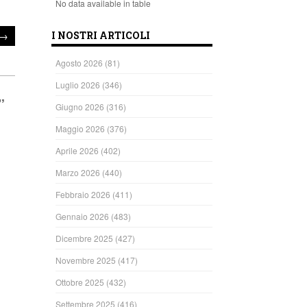
No data available in table
→
I NOSTRI ARTICOLI
Agosto 2026
(81)
Luglio 2026
(346)
”
Giugno 2026
(316)
Maggio 2026
(376)
Aprile 2026
(402)
Marzo 2026
(440)
Febbraio 2026
(411)
Gennaio 2026
(483)
ndi
Dicembre 2025
(427)
Novembre 2025
(417)
Ottobre 2025
(432)
Settembre 2025
(416)