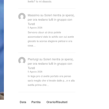
livello? Io mi dissocio.
Massimo
su
Soleri rientra (e spera),
per ora restano tutti in gruppo con
Turati
5 Agosto 2026
Servono cloun al circo potete
accomodarvi visto lo schifo con cui avete
giocato la scorsa stagione pietosi e ora
cosa…
Pierluigi
su
Soleri rientra (e spera),
per ora restano tutti in gruppo con
Turati
5 Agosto 2026
In lega pro ci avete portato ora penso
sarà meglio che vi levate dalle p...e e alla
svelta prima che…
Data
Partita
Orario/Risultati