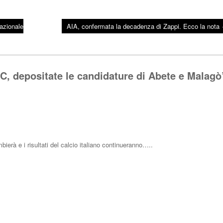
azionale
AIA, confermata la decadenza di Zappi. Ecco la nota
C, depositate le candidature di Abete e Malagò
ierà e i risultati del calcio italiano continueranno…..
Rispo