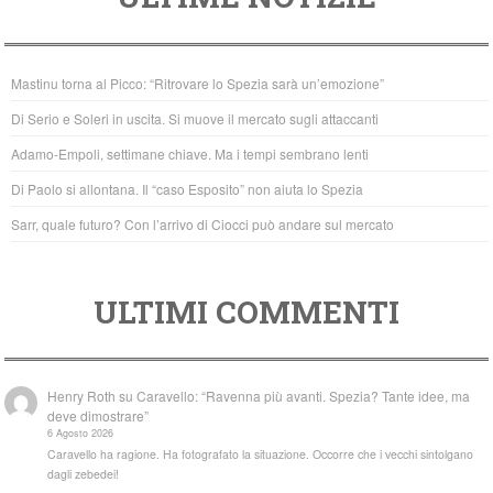
c
tt
at
e
er
s
b
A
Mastinu torna al Picco: “Ritrovare lo Spezia sarà un’emozione”
o
p
Di Serio e Soleri in uscita. Si muove il mercato sugli attaccanti
o
p
Adamo-Empoli, settimane chiave. Ma i tempi sembrano lenti
k
Di Paolo si allontana. Il “caso Esposito” non aiuta lo Spezia
Sarr, quale futuro? Con l’arrivo di Ciocci può andare sul mercato
ULTIMI COMMENTI
Henry Roth
su
Caravello: “Ravenna più avanti. Spezia? Tante idee, ma
deve dimostrare”
6 Agosto 2026
Caravello ha ragione. Ha fotografato la situazione. Occorre che i vecchi sintolgano
dagli zebedei!