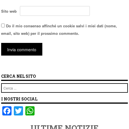
Sito web
Do il mio consenso affinché un cookie salvi i miei dati (nome,
email, sito web) per il prossimo commento.
CERCA NEL SITO
Cerca
I NOSTRI SOCIAL
F
T
W
a
wi
h
ULTIME NOTIZIE