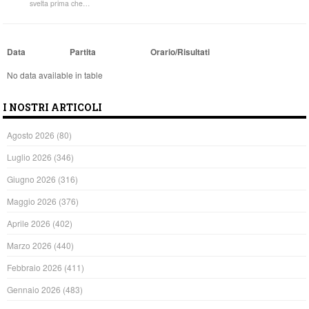
svelta prima che…
Data
Partita
Orario/Risultati
No data available in table
I NOSTRI ARTICOLI
Agosto 2026
(80)
Luglio 2026
(346)
Giugno 2026
(316)
Maggio 2026
(376)
Aprile 2026
(402)
Marzo 2026
(440)
Febbraio 2026
(411)
Gennaio 2026
(483)