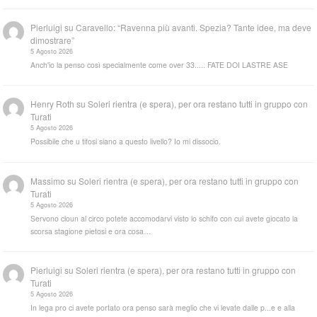
Pierluigi
su
Caravello: “Ravenna più avanti. Spezia? Tante idee, ma deve
dimostrare”
5 Agosto 2026
Anch'io la penso così specialmente come over 33..... FATE DOI LASTRE ASE
Henry Roth
su
Soleri rientra (e spera), per ora restano tutti in gruppo con
Turati
5 Agosto 2026
Possibile che u tifosi siano a questo livello? Io mi dissocio.
Massimo
su
Soleri rientra (e spera), per ora restano tutti in gruppo con
Turati
5 Agosto 2026
Servono cloun al circo potete accomodarvi visto lo schifo con cui avete giocato la
scorsa stagione pietosi e ora cosa…
Pierluigi
su
Soleri rientra (e spera), per ora restano tutti in gruppo con
Turati
5 Agosto 2026
In lega pro ci avete portato ora penso sarà meglio che vi levate dalle p...e e alla