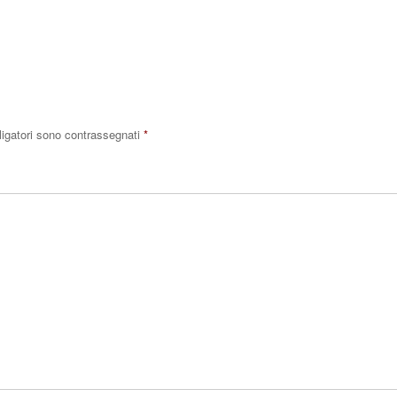
Rispo
ligatori sono contrassegnati
*