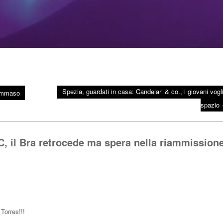
Spezia, guardati in casa: Candelari & co., i giovani vogl
Tommaso
spazio
C, il Bra retrocede ma spera nella riammission
 Torres!!!