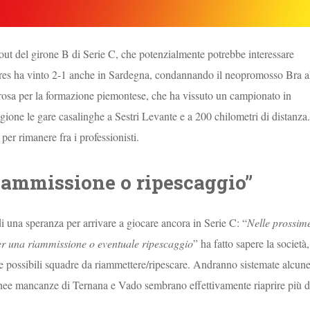
ay-out del girone B di Serie C, che potenzialmente potrebbe interessare
rres ha vinto 2-1 anche in Sardegna, condannando il neopromosso Bra a
orosa per la formazione piemontese, che ha vissuto un campionato in
tagione le gare casalinghe a Sestri Levante e a 200 chilometri di distanza.
er rimanere fra i professionisti.
riammissione o ripescaggio”
di una speranza per arrivare a giocare ancora in Serie C: “
Nelle prossim
 per una riammissione o eventuale ripescaggio
” ha fatto sapere la società,
le possibili squadre da riammettere/ripescare. Andranno sistemate alcun
nee mancanze di Ternana e Vado sembrano effettivamente riaprire più d