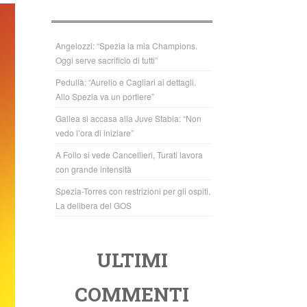
b
A
o
p
o
p
Angelozzi: “Spezia la mia Champions.
Oggi serve sacrificio di tutti”
k
Pedullà: “Aurelio e Cagliari ai dettagli.
Allo Spezia va un portiere”
Gallea si accasa alla Juve Stabia: “Non
vedo l’ora di iniziare”
A Follo si vede Cancellieri, Turati lavora
con grande intensità
Spezia-Torres con restrizioni per gli ospiti.
La delibera del GOS
ULTIMI
COMMENTI