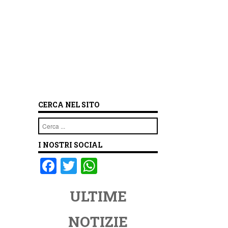
CERCA NEL SITO
Cerca
I NOSTRI SOCIAL
F
T
W
a
wi
h
ULTIME
c
tt
at
e
er
s
NOTIZIE