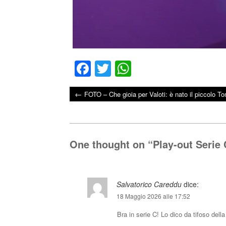
Fa
T
W
ce
wi
ha
←
FOTO – Che gioia per Valoti: è nato il piccolo 
bo
tte
ts
Post navigation
ok
r
A
pp
One thought on “
Play-out Serie 
Salvatorico Careddu
dice:
18 Maggio 2026 alle 17:52
Bra in serie C! Lo dico da tifoso della