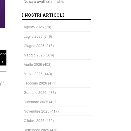
No data available in table
I NOSTRI ARTICOLI
Agosto 2026
(73)
Luglio 2026
(346)
Giugno 2026
(316)
iono
Maggio 2026
(376)
→
Aprile 2026
(402)
Marzo 2026
(440)
e
”
Febbraio 2026
(411)
Gennaio 2026
(483)
Dicembre 2025
(427)
Novembre 2025
(417)
Ottobre 2025
(432)
Settembre 2025
(416)