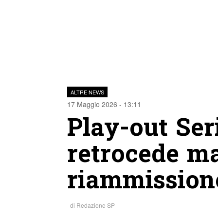
ALTRE NEWS
17 Maggio 2026 - 13:11
Play-out Seri
retrocede ma
riammission
di
Redazione SP