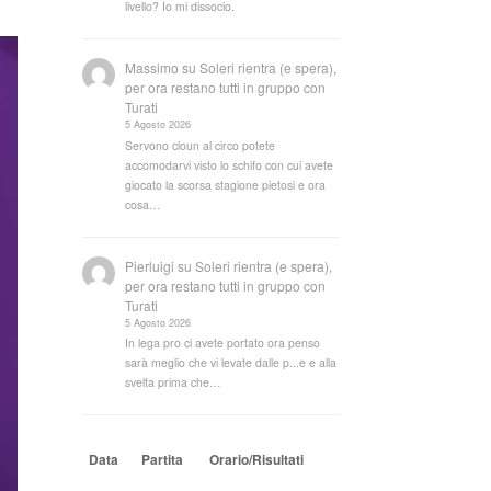
livello? Io mi dissocio.
Massimo
su
Soleri rientra (e spera),
per ora restano tutti in gruppo con
Turati
5 Agosto 2026
Servono cloun al circo potete
accomodarvi visto lo schifo con cui avete
giocato la scorsa stagione pietosi e ora
cosa…
Pierluigi
su
Soleri rientra (e spera),
per ora restano tutti in gruppo con
Turati
5 Agosto 2026
In lega pro ci avete portato ora penso
sarà meglio che vi levate dalle p...e e alla
svelta prima che…
Data
Partita
Orario/Risultati