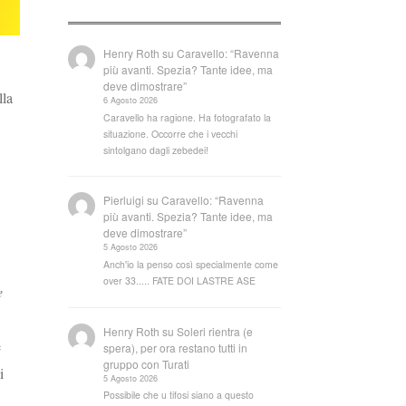
Henry Roth
su
Caravello: “Ravenna
più avanti. Spezia? Tante idee, ma
deve dimostrare”
lla
6 Agosto 2026
Caravello ha ragione. Ha fotografato la
situazione. Occorre che i vecchi
sintolgano dagli zebedei!
Pierluigi
su
Caravello: “Ravenna
più avanti. Spezia? Tante idee, ma
deve dimostrare”
5 Agosto 2026
Anch'io la penso così specialmente come
over 33..... FATE DOI LASTRE ASE
e
Henry Roth
su
Soleri rientra (e
e
spera), per ora restano tutti in
gruppo con Turati
i
5 Agosto 2026
Possibile che u tifosi siano a questo