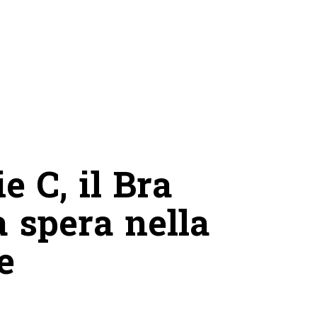
e C, il Bra
 spera nella
e