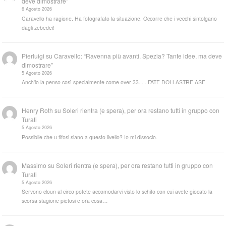
deve dimostrare”
6 Agosto 2026
Caravello ha ragione. Ha fotografato la situazione. Occorre che i vecchi sintolgano
dagli zebedei!
Pierluigi
su
Caravello: “Ravenna più avanti. Spezia? Tante idee, ma deve
dimostrare”
5 Agosto 2026
Anch'io la penso così specialmente come over 33..... FATE DOI LASTRE ASE
Henry Roth
su
Soleri rientra (e spera), per ora restano tutti in gruppo con
Turati
5 Agosto 2026
Possibile che u tifosi siano a questo livello? Io mi dissocio.
Massimo
su
Soleri rientra (e spera), per ora restano tutti in gruppo con
Turati
5 Agosto 2026
Servono cloun al circo potete accomodarvi visto lo schifo con cui avete giocato la
scorsa stagione pietosi e ora cosa…