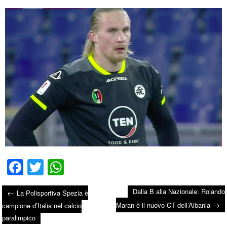
Fa
T
W
ce
wi
ha
Dalla B alla Nazionale: Rolando
←
La Polisportiva Spezia è
bo
tte
ts
→
Post navigation
Maran è il nuovo CT dell’Albania
campione d’Italia nel calcio
ok
r
A
paralimpico