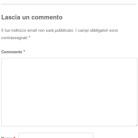
pp
Lascia un commento
Il tuo indirizzo email non sarà pubblicato.
I campi obbligatori sono
contrassegnati
*
Commento
*