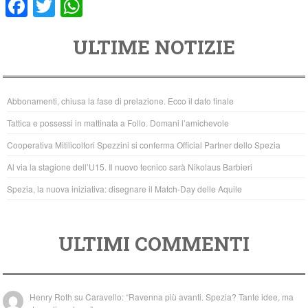
F
T
W
a
wi
h
ULTIME NOTIZIE
c
tt
at
e
er
s
b
A
Abbonamenti, chiusa la fase di prelazione. Ecco il dato finale
o
p
Tattica e possessi in mattinata a Follo. Domani l’amichevole
o
p
Cooperativa Mitilicoltori Spezzini si conferma Official Partner dello Spezia
k
Al via la stagione dell’U15. Il nuovo tecnico sarà Nikolaus Barbieri
Spezia, la nuova iniziativa: disegnare il Match-Day delle Aquile
ULTIMI COMMENTI
Henry Roth
su
Caravello: “Ravenna più avanti. Spezia? Tante idee, ma