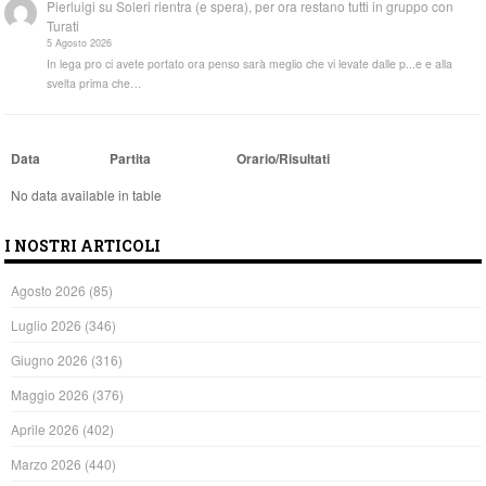
Pierluigi
su
Soleri rientra (e spera), per ora restano tutti in gruppo con
Turati
5 Agosto 2026
In lega pro ci avete portato ora penso sarà meglio che vi levate dalle p...e e alla
svelta prima che…
Data
Partita
Orario/Risultati
No data available in table
I NOSTRI ARTICOLI
Agosto 2026
(85)
Luglio 2026
(346)
Giugno 2026
(316)
Maggio 2026
(376)
Aprile 2026
(402)
Marzo 2026
(440)