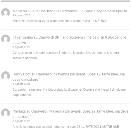
Mattia
su
Due reti nel test alla Fezzanese. Lo Spezia segna nella ripresa
9 Agosto 2026
Ma terzini destri solo vigna come dire che a semo rovina' ! I NE' BON
Il Francesino
su
L’arrivo di Stillitano accelera il mercato: in 6 bloccano le
trattative
8 Agosto 2026
Certe zavorre te le devi accollare in eterno. Nessuno li vuole, hanno la lettera
scarlatta addosso
Henry Roth
su
Caravello: “Ravenna più avanti. Spezia? Tante idee, ma
deve dimostrare”
6 Agosto 2026
Caravello ha ragione. Ha fotografato la situazione. Occorre che i vecchi sintolgano
dagli zebedei!
Pierluigi
su
Caravello: “Ravenna più avanti. Spezia? Tante idee, ma deve
dimostrare”
5 Agosto 2026
Anch'io la penso così specialmente come over 33..... FATE DOI LASTRE ASE