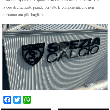
lavoro decisamente grande per tutte le componenti, che non
dovranno ora più sbagliare.
Fa
T
W
ce
wi
ha