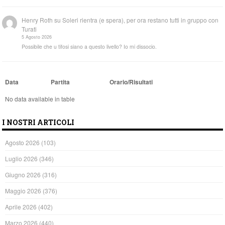
Henry Roth
su
Soleri rientra (e spera), per ora restano tutti in gruppo con
Turati
5 Agosto 2026
Possibile che u tifosi siano a questo livello? Io mi dissocio.
Data
Partita
Orario/Risultati
No data available in table
I NOSTRI ARTICOLI
Agosto 2026
(103)
Luglio 2026
(346)
Giugno 2026
(316)
Maggio 2026
(376)
Aprile 2026
(402)
Marzo 2026
(440)