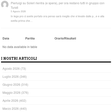
Pierluigi
su
Soleri rientra (e spera), per ora restano tutti in gruppo con
Turati
5 Agosto 2026
In lega pro ci avete portato ora penso sarà meglio che vi levate dalle p...e e alla
svelta prima che…
Data
Partita
Orario/Risultati
No data available in table
I NOSTRI ARTICOLI
Agosto 2026
(73)
Luglio 2026
(346)
Giugno 2026
(316)
Maggio 2026
(376)
Aprile 2026
(402)
Marzo 2026
(440)