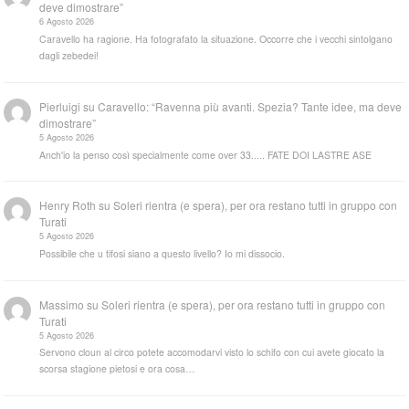
deve dimostrare”
6 Agosto 2026
Caravello ha ragione. Ha fotografato la situazione. Occorre che i vecchi sintolgano
dagli zebedei!
Pierluigi
su
Caravello: “Ravenna più avanti. Spezia? Tante idee, ma deve
dimostrare”
5 Agosto 2026
Anch'io la penso così specialmente come over 33..... FATE DOI LASTRE ASE
Henry Roth
su
Soleri rientra (e spera), per ora restano tutti in gruppo con
Turati
5 Agosto 2026
Possibile che u tifosi siano a questo livello? Io mi dissocio.
Massimo
su
Soleri rientra (e spera), per ora restano tutti in gruppo con
Turati
5 Agosto 2026
Servono cloun al circo potete accomodarvi visto lo schifo con cui avete giocato la
scorsa stagione pietosi e ora cosa…