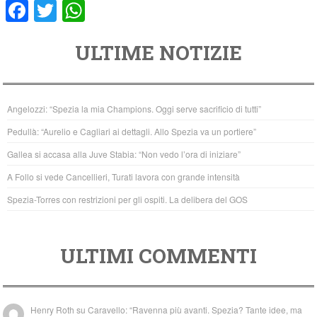
F
T
W
a
wi
h
ULTIME NOTIZIE
c
tt
at
e
er
s
b
A
Angelozzi: “Spezia la mia Champions. Oggi serve sacrificio di tutti”
o
p
Pedullà: “Aurelio e Cagliari ai dettagli. Allo Spezia va un portiere”
o
p
Gallea si accasa alla Juve Stabia: “Non vedo l’ora di iniziare”
k
A Follo si vede Cancellieri, Turati lavora con grande intensità
Spezia-Torres con restrizioni per gli ospiti. La delibera del GOS
ULTIMI COMMENTI
Henry Roth
su
Caravello: “Ravenna più avanti. Spezia? Tante idee, ma