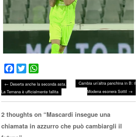
Fa
T
W
ce
wi
ha
Cambia un’altra panchina in B: il
←
Deserta anche la seconda asta.
bo
tte
ts
→
Post navigation
Modena esonera Sottil
La Ternana è ufficialmente fallita
ok
r
A
pp
2 thoughts on “
Mascardi insegue una
chiamata in azzurro che può cambiargli il