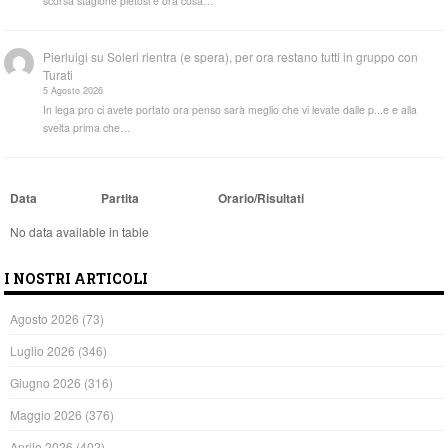
scorsa stagione pietosi e ora cosa…
Pierluigi
su
Soleri rientra (e spera), per ora restano tutti in gruppo con
Turati
5 Agosto 2026
In lega pro ci avete portato ora penso sarà meglio che vi levate dalle p...e e alla
svelta prima che…
Data
Partita
Orario/Risultati
No data available in table
I NOSTRI ARTICOLI
Agosto 2026
(73)
Luglio 2026
(346)
Giugno 2026
(316)
Maggio 2026
(376)
Aprile 2026
(402)