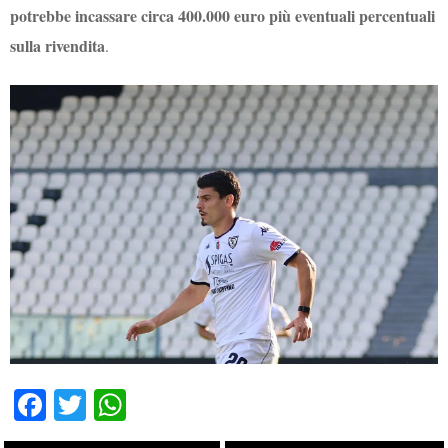
potrebbe incassare circa 400.000 euro più eventuali percentuali
sulla rivendita
.
Fa
T
W
ce
wi
ha