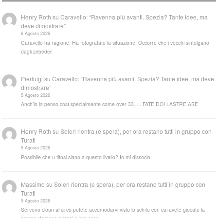
Henry Roth
su
Caravello: “Ravenna più avanti. Spezia? Tante idee, ma
deve dimostrare”
6 Agosto 2026
Caravello ha ragione. Ha fotografato la situazione. Occorre che i vecchi sintolgano
dagli zebedei!
Pierluigi
su
Caravello: “Ravenna più avanti. Spezia? Tante idee, ma deve
dimostrare”
5 Agosto 2026
Anch'io la penso così specialmente come over 33..... FATE DOI LASTRE ASE
Henry Roth
su
Soleri rientra (e spera), per ora restano tutti in gruppo con
Turati
5 Agosto 2026
Possibile che u tifosi siano a questo livello? Io mi dissocio.
Massimo
su
Soleri rientra (e spera), per ora restano tutti in gruppo con
Turati
5 Agosto 2026
Servono cloun al circo potete accomodarvi visto lo schifo con cui avete giocato la