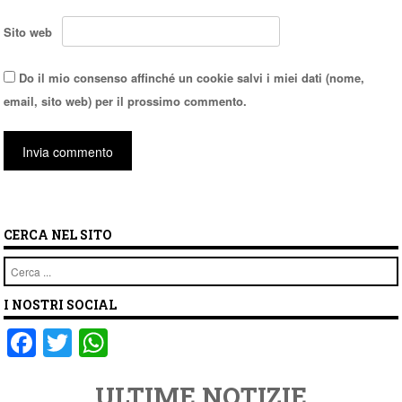
Sito web
Do il mio consenso affinché un cookie salvi i miei dati (nome,
email, sito web) per il prossimo commento.
CERCA NEL SITO
Cerca
I NOSTRI SOCIAL
F
T
W
a
wi
h
ULTIME NOTIZIE
c
tt
at