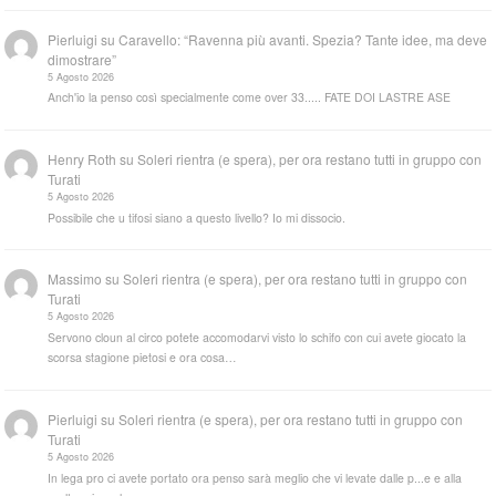
Pierluigi
su
Caravello: “Ravenna più avanti. Spezia? Tante idee, ma deve
dimostrare”
5 Agosto 2026
Anch'io la penso così specialmente come over 33..... FATE DOI LASTRE ASE
Henry Roth
su
Soleri rientra (e spera), per ora restano tutti in gruppo con
Turati
5 Agosto 2026
Possibile che u tifosi siano a questo livello? Io mi dissocio.
Massimo
su
Soleri rientra (e spera), per ora restano tutti in gruppo con
Turati
5 Agosto 2026
Servono cloun al circo potete accomodarvi visto lo schifo con cui avete giocato la
scorsa stagione pietosi e ora cosa…
Pierluigi
su
Soleri rientra (e spera), per ora restano tutti in gruppo con
Turati
5 Agosto 2026
In lega pro ci avete portato ora penso sarà meglio che vi levate dalle p...e e alla