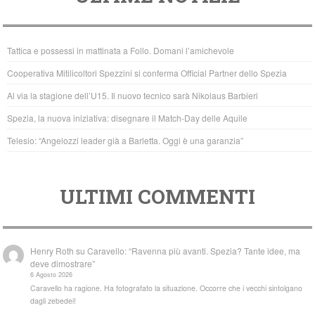
e
er
s
b
A
Tattica e possessi in mattinata a Follo. Domani l’amichevole
o
p
Cooperativa Mitilicoltori Spezzini si conferma Official Partner dello Spezia
o
p
Al via la stagione dell’U15. Il nuovo tecnico sarà Nikolaus Barbieri
k
Spezia, la nuova iniziativa: disegnare il Match-Day delle Aquile
Telesio: “Angelozzi leader già a Barletta. Oggi è una garanzia”
ULTIMI COMMENTI
Henry Roth
su
Caravello: “Ravenna più avanti. Spezia? Tante idee, ma
deve dimostrare”
6 Agosto 2026
Caravello ha ragione. Ha fotografato la situazione. Occorre che i vecchi sintolgano
dagli zebedei!