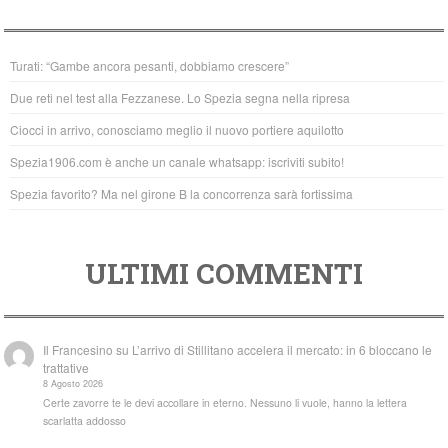
e
er
s
b
A
Turati: “Gambe ancora pesanti, dobbiamo crescere”
o
p
Due reti nel test alla Fezzanese. Lo Spezia segna nella ripresa
o
p
Ciocci in arrivo, conosciamo meglio il nuovo portiere aquilotto
k
Spezia1906.com è anche un canale whatsapp: iscriviti subito!
Spezia favorito? Ma nel girone B la concorrenza sarà fortissima
ULTIMI COMMENTI
Il Francesino
su
L’arrivo di Stillitano accelera il mercato: in 6 bloccano le
trattative
8 Agosto 2026
Certe zavorre te le devi accollare in eterno. Nessuno li vuole, hanno la lettera
scarlatta addosso