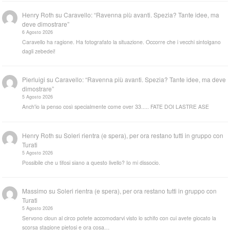
Henry Roth
su
Caravello: “Ravenna più avanti. Spezia? Tante idee, ma
deve dimostrare”
6 Agosto 2026
Caravello ha ragione. Ha fotografato la situazione. Occorre che i vecchi sintolgano
dagli zebedei!
Pierluigi
su
Caravello: “Ravenna più avanti. Spezia? Tante idee, ma deve
dimostrare”
5 Agosto 2026
Anch'io la penso così specialmente come over 33..... FATE DOI LASTRE ASE
Henry Roth
su
Soleri rientra (e spera), per ora restano tutti in gruppo con
Turati
5 Agosto 2026
Possibile che u tifosi siano a questo livello? Io mi dissocio.
Massimo
su
Soleri rientra (e spera), per ora restano tutti in gruppo con
Turati
5 Agosto 2026
Servono cloun al circo potete accomodarvi visto lo schifo con cui avete giocato la
scorsa stagione pietosi e ora cosa…