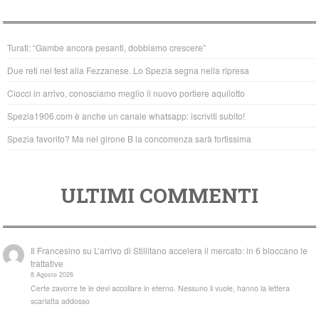
e
er
s
b
A
Turati: “Gambe ancora pesanti, dobbiamo crescere”
o
p
Due reti nel test alla Fezzanese. Lo Spezia segna nella ripresa
o
p
Ciocci in arrivo, conosciamo meglio il nuovo portiere aquilotto
k
Spezia1906.com è anche un canale whatsapp: iscriviti subito!
Spezia favorito? Ma nel girone B la concorrenza sarà fortissima
ULTIMI COMMENTI
Il Francesino
su
L’arrivo di Stillitano accelera il mercato: in 6 bloccano le
trattative
8 Agosto 2026
Certe zavorre te le devi accollare in eterno. Nessuno li vuole, hanno la lettera
scarlatta addosso