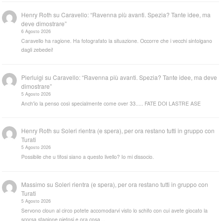
Henry Roth
su
Caravello: “Ravenna più avanti. Spezia? Tante idee, ma
deve dimostrare”
6 Agosto 2026
Caravello ha ragione. Ha fotografato la situazione. Occorre che i vecchi sintolgano
dagli zebedei!
Pierluigi
su
Caravello: “Ravenna più avanti. Spezia? Tante idee, ma deve
dimostrare”
5 Agosto 2026
Anch'io la penso così specialmente come over 33..... FATE DOI LASTRE ASE
Henry Roth
su
Soleri rientra (e spera), per ora restano tutti in gruppo con
Turati
5 Agosto 2026
Possibile che u tifosi siano a questo livello? Io mi dissocio.
Massimo
su
Soleri rientra (e spera), per ora restano tutti in gruppo con
Turati
5 Agosto 2026
Servono cloun al circo potete accomodarvi visto lo schifo con cui avete giocato la
scorsa stagione pietosi e ora cosa…