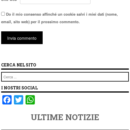
Do il mio consenso affinché un cookie salvi i miei dati (nome,
email, sito web) per il prossimo commento.
CERCA NEL SITO
Cerca
I NOSTRI SOCIAL
F
T
W
a
wi
h
ULTIME NOTIZIE
c
tt
at
e
er
s