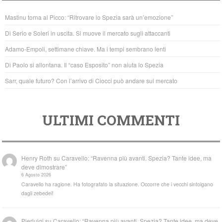
b
A
Mastinu torna al Picco: “Ritrovare lo Spezia sarà un’emozione”
o
p
Di Serio e Soleri in uscita. Si muove il mercato sugli attaccanti
o
p
Adamo-Empoli, settimane chiave. Ma i tempi sembrano lenti
k
Di Paolo si allontana. Il “caso Esposito” non aiuta lo Spezia
Sarr, quale futuro? Con l’arrivo di Ciocci può andare sul mercato
ULTIMI COMMENTI
Henry Roth
su
Caravello: “Ravenna più avanti. Spezia? Tante idee, ma
deve dimostrare”
6 Agosto 2026
Caravello ha ragione. Ha fotografato la situazione. Occorre che i vecchi sintolgano
dagli zebedei!
Pierluigi
su
Caravello: “Ravenna più avanti. Spezia? Tante idee, ma deve