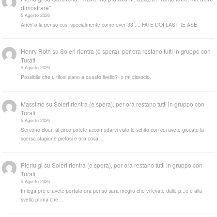
dimostrare”
5 Agosto 2026
Anch'io la penso così specialmente come over 33..... FATE DOI LASTRE ASE
Henry Roth
su
Soleri rientra (e spera), per ora restano tutti in gruppo con
Turati
5 Agosto 2026
Possibile che u tifosi siano a questo livello? Io mi dissocio.
Massimo
su
Soleri rientra (e spera), per ora restano tutti in gruppo con
Turati
5 Agosto 2026
Servono cloun al circo potete accomodarvi visto lo schifo con cui avete giocato la
scorsa stagione pietosi e ora cosa…
Pierluigi
su
Soleri rientra (e spera), per ora restano tutti in gruppo con
Turati
5 Agosto 2026
In lega pro ci avete portato ora penso sarà meglio che vi levate dalle p...e e alla
svelta prima che…