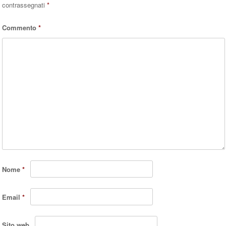
contrassegnati
*
Commento
*
Nome
*
Email
*
Sito web