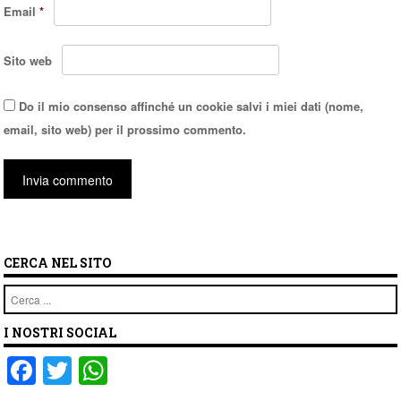
Email
*
Sito web
Do il mio consenso affinché un cookie salvi i miei dati (nome,
email, sito web) per il prossimo commento.
CERCA NEL SITO
Cerca
I NOSTRI SOCIAL
F
T
W
a
wi
h