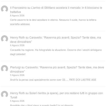
Il Francesino
su
L’arrivo di Stillitano accelera il mercato: in 6 bloccano le
trattative
8 Agosto 2026
Certe zavorre te le devi accollare in eterno. Nessuno li vuole, hanno la lettera
scarlatta addosso
Henry Roth
su
Caravello: “Ravenna più avanti. Spezia? Tante idee, ma
deve dimostrare”
6 Agosto 2026
Caravello ha ragione. Ha fotografato la situazione. Occorre che i vecchi sintolgano
dagli zebedei!
Pierluigi
su
Caravello: “Ravenna più avanti. Spezia? Tante idee, ma deve
dimostrare”
5 Agosto 2026
Anch'io la penso così specialmente come over 33..... FATE DOI LASTRE ASE
Henry Roth
su
Soleri rientra (e spera), per ora restano tutti in gruppo con
Turati
5 Agosto 2026
Possibile che u tifosi siano a questo livello? Io mi dissocio.