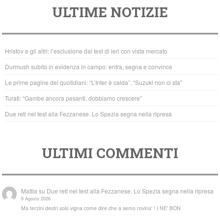
ULTIME NOTIZIE
c
tt
at
e
er
s
b
A
Hristov e gli altri: l’esclusione dal test di ieri con vista mercato
o
p
Durmush subito in evidenza in campo: entra, segna e convince
o
p
Le prime pagine dei quotidiani: “L’Inter è calda”, “Suzuki non ci sta”
k
Turati: “Gambe ancora pesanti, dobbiamo crescere”
Due reti nel test alla Fezzanese. Lo Spezia segna nella ripresa
ULTIMI COMMENTI
Mattia
su
Due reti nel test alla Fezzanese. Lo Spezia segna nella ripresa
9 Agosto 2026
Ma terzini destri solo vigna come dire che a semo rovina' ! I NE' BON