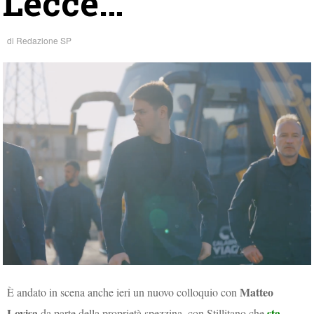
Lecce…
di
Redazione SP
Matteo
È andato in scena anche ieri un nuovo colloquio con
Lovisa
sta
da parte della proprietà spezzina, con Stillitano che