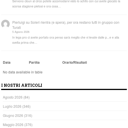
Servono cloun al circo potete accomodarvi visto lo schifo con cui avete giocato la
scorsa stagione pietosi e ora cosa…
Pierluigi
su
Soleri rientra (e spera), per ora restano tutti in gruppo con
Turati
5 Agosto 2026
In lega pro ci avete portato ora penso sarà meglio che vi levate dalle p...e e alla
svelta prima che…
Data
Partita
Orario/Risultati
No data available in table
I NOSTRI ARTICOLI
Agosto 2026
(84)
Luglio 2026
(346)
Giugno 2026
(316)
Maggio 2026
(376)