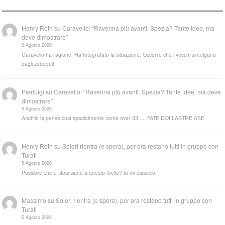
Henry Roth
su
Caravello: “Ravenna più avanti. Spezia? Tante idee, ma
deve dimostrare”
6 Agosto 2026
Caravello ha ragione. Ha fotografato la situazione. Occorre che i vecchi sintolgano
dagli zebedei!
Pierluigi
su
Caravello: “Ravenna più avanti. Spezia? Tante idee, ma deve
dimostrare”
5 Agosto 2026
Anch'io la penso così specialmente come over 33..... FATE DOI LASTRE ASE
Henry Roth
su
Soleri rientra (e spera), per ora restano tutti in gruppo con
Turati
5 Agosto 2026
Possibile che u tifosi siano a questo livello? Io mi dissocio.
Massimo
su
Soleri rientra (e spera), per ora restano tutti in gruppo con
Turati
5 Agosto 2026