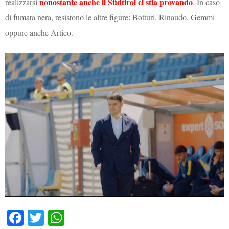
nonostante anche il Südtirol ci stia provando
realizzarsi
. In caso
di fumata nera, resistono le altre figure: Botturi, Rinaudo, Gemmi
oppure anche Artico.
Fa
T
W