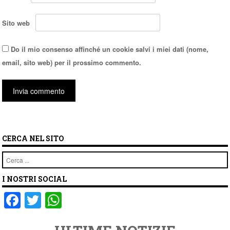
Sito web
Do il mio consenso affinché un cookie salvi i miei dati (nome,
email, sito web) per il prossimo commento.
CERCA NEL SITO
Cerca
I NOSTRI SOCIAL
F
T
W
a
wi
h