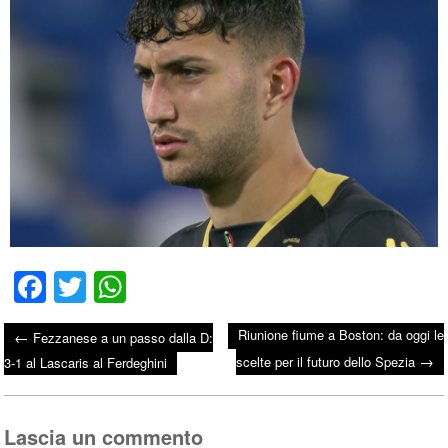
Fa
T
W
ce
wi
ha
Riunione fiume a Boston: da oggi le
←
Fezzanese a un passo dalla D:
bo
tte
ts
→
Post navigation
scelte per il futuro dello Spezia
3-1 al Lascaris al Ferdeghini
ok
r
A
pp
Lascia un commento