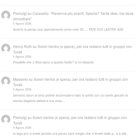
Pierluigi
su
Caravello: “Ravenna più avanti. Spezia? Tante idee, ma deve
dimostrare”
5 Agosto 2026
Anch'io la penso così specialmente come over 33..... FATE DOI LASTRE ASE
Henry Roth
su
Soleri rientra (e spera), per ora restano tutti in gruppo con
Turati
5 Agosto 2026
Possibile che u tifosi siano a questo livello? Io mi dissocio.
Massimo
su
Soleri rientra (e spera), per ora restano tutti in gruppo con
Turati
5 Agosto 2026
Servono cloun al circo potete accomodarvi visto lo schifo con cui avete giocato la
scorsa stagione pietosi e ora cosa…
Pierluigi
su
Soleri rientra (e spera), per ora restano tutti in gruppo con
Turati
5 Agosto 2026
In lega pro ci avete portato ora penso sarà meglio che vi levate dalle p...e e alla