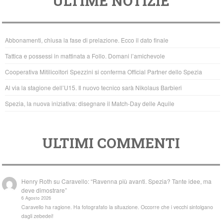
ULTIME NOTIZIE
c
tt
at
e
er
s
b
A
Abbonamenti, chiusa la fase di prelazione. Ecco il dato finale
o
p
Tattica e possessi in mattinata a Follo. Domani l’amichevole
o
p
Cooperativa Mitilicoltori Spezzini si conferma Official Partner dello Spezia
k
Al via la stagione dell’U15. Il nuovo tecnico sarà Nikolaus Barbieri
Spezia, la nuova iniziativa: disegnare il Match-Day delle Aquile
ULTIMI COMMENTI
Henry Roth
su
Caravello: “Ravenna più avanti. Spezia? Tante idee, ma
deve dimostrare”
6 Agosto 2026
Caravello ha ragione. Ha fotografato la situazione. Occorre che i vecchi sintolgano
dagli zebedei!